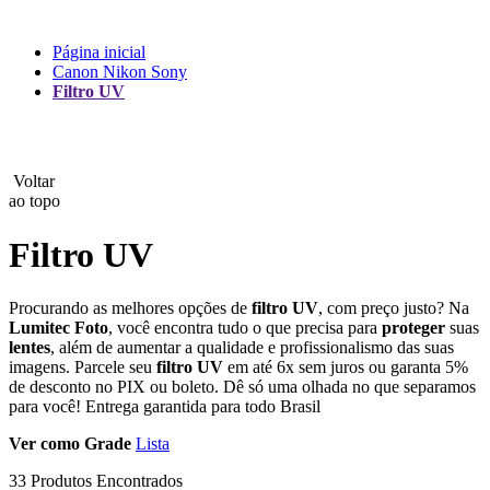
Lux
Página inicial
Canon Nikon Sony
MAMEN
Filtro UV
Manfrotto
MeFoto
Voltar
ao topo
Mettle
Filtro UV
Nanlite
Procurando as melhores opções de
filtro
UV
, com preço justo? Na
NEEWER
Lumitec Foto
, você encontra tudo o que precisa para
proteger
suas
lentes
, além de aumentar a qualidade e profissionalismo das suas
NiceFoto
imagens. Parcele seu
filtro
UV
em até 6x sem juros ou garanta 5%
de desconto no PIX ou boleto. Dê só uma olhada no que separamos
NingBo Bolun
para você! Entrega garantida para todo Brasil
Ver como
Grade
Lista
Photo Facility
33 Produtos Encontrados