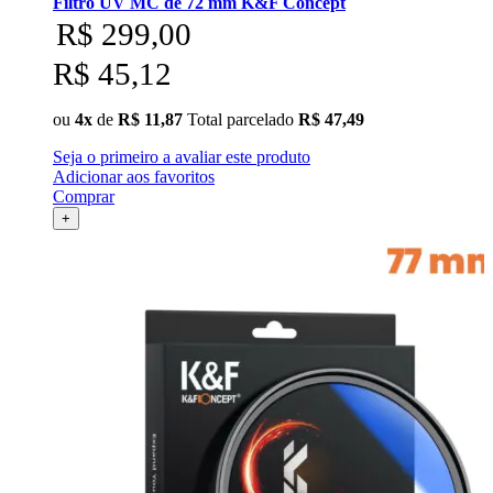
Filtro UV MC de 72 mm K&F Concept
Ulanzi
R$ 299,00
Utech
R$ 45,12
Visico
ou
4x
de
R$ 11,87
Total parcelado
R$ 47,49
Seja o primeiro a avaliar este produto
Waywel
Adicionar aos favoritos
Comprar
+
ZG Cine
Zhiyun
ZIFON
ZSYB