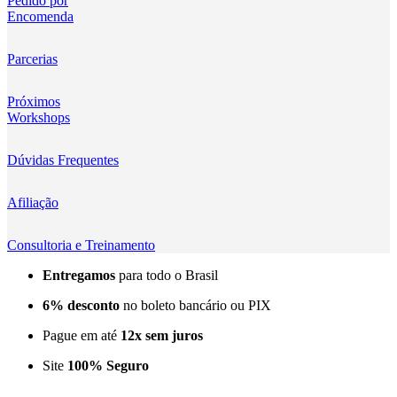
Pedido por
Encomenda
Kingma
KNOWLED
Parcerias
KUPO
Próximos
Workshops
LensGo
Dúvidas Frequentes
Lensmingle
Afiliação
LiRen
Litepanels
Consultoria e Treinamento
Entregamos
para todo o Brasil
LoveFoto
6% desconto
no boleto bancário ou PIX
LowePro
Pague em até
12x sem juros
Lumitecfoto
Site
100% Seguro
LuuccoTech