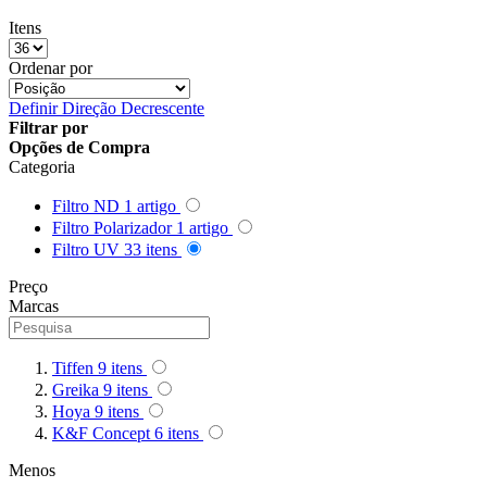
Queenie
Itens
Ordenar por
Quenox
Definir Direção Decrescente
Ripoint
Filtrar por
Opções de Compra
Categoria
Sekonic
Filtro ND
1
artigo
Selens
Filtro Polarizador
1
artigo
Filtro UV
33
itens
Shimbol
Preço
Marcas
Sirui
Smallrig
Tiffen
9
itens
Greika
9
itens
Sokani
Hoya
9
itens
K&F Concept
6
itens
Somita
Menos
Summer