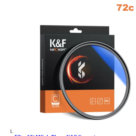
Superior
Sutefoto
SYD
Synco
Tiffen
Tilta
Tolifo
Triopo
Tsunami
Tulipa