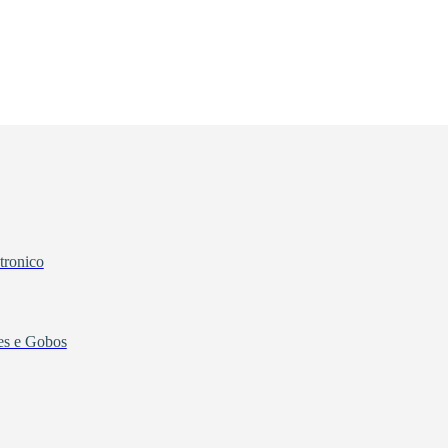
tronico
tes e Gobos