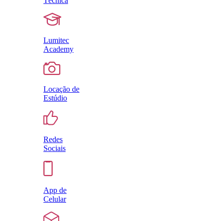
Técnica
Lumitec
Academy
Locação de
Estúdio
Redes
Sociais
App de
Celular