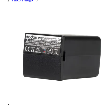
Visico
1
artigo
Superior
Sutefoto
SYD
Synco
Tiffen
Tilta
Tolifo
Triopo
Tsunami
Tulipa