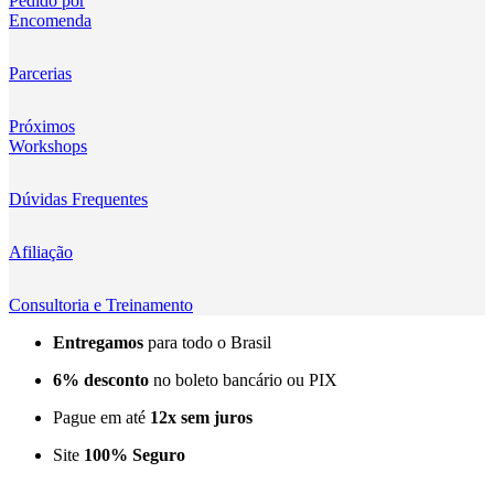
Pedido por
Encomenda
Kingma
KNOWLED
Parcerias
KUPO
Próximos
Workshops
LensGo
Dúvidas Frequentes
Lensmingle
Afiliação
LiRen
Litepanels
Consultoria e Treinamento
Entregamos
para todo o Brasil
LoveFoto
6% desconto
no boleto bancário ou PIX
LowePro
Pague em até
12x sem juros
Lumitecfoto
Site
100% Seguro
LuuccoTech