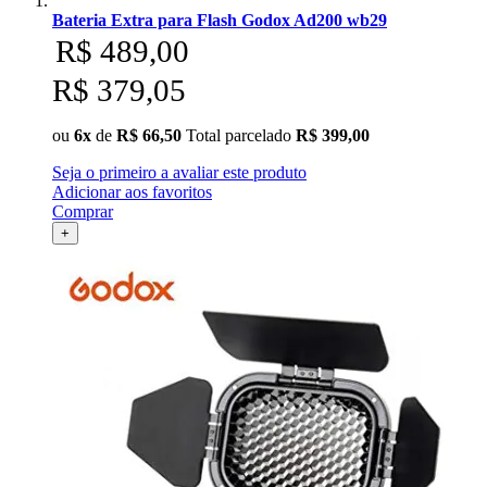
Ulanzi
Bateria Extra para Flash Godox Ad200 wb29
R$ 489,00
Utech
R$ 379,05
Visico
ou
6x
de
R$ 66,50
Total parcelado
R$ 399,00
Seja o primeiro a avaliar este produto
Waywel
Adicionar aos favoritos
Comprar
ZG Cine
+
Zhiyun
ZIFON
ZSYB