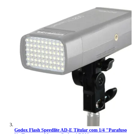
Godox Flash Speedlite AD-E Titular com 1/4 "Parafuso