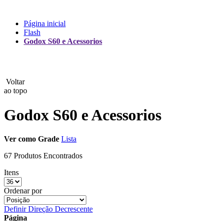
Lux
Página inicial
Flash
MAMEN
Godox S60 e Acessorios
Manfrotto
MeFoto
Voltar
ao topo
Mettle
Godox S60 e Acessorios
Nanlite
Ver como
Grade
Lista
NEEWER
67 Produtos Encontrados
NiceFoto
Itens
NingBo Bolun
Ordenar por
Photo Facility
Definir Direção Decrescente
Página