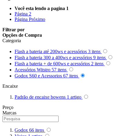
Queenie
Você esta lendo a pagina
1
Página
2
Quenox
Página
Próximo
Filtrar por
Ripoint
Opções de Compra
Categoria
Sekonic
Flash a bateria até 200ws e acessórios
3
itens
Flash a bateria 300 a 400ws e acessórios
9
itens
Selens
Flash a bateria + de 600ws e acessórios
2
itens
Acessórios Witstro
57
itens
Shimbol
Godox S60 e Acessorios
67
itens
Encaixe
Sirui
Padrão de encaixe bowens
1
artigo
Smallrig
Preço
Sokani
Marcas
Somita
Godox
66
itens
Summer