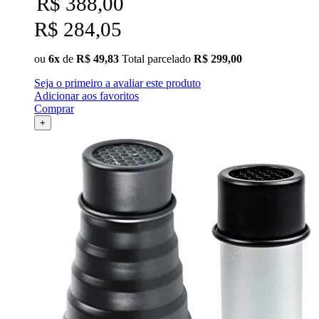
R$ 388,00
R$ 284,05
ou
6x
de
R$ 49,83
Total parcelado
R$ 299,00
Seja o primeiro a avaliar este produto
Adicionar aos favoritos
Comprar
+