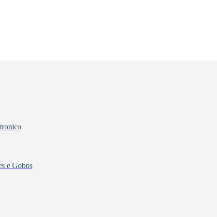
tronico
tes e Gobos