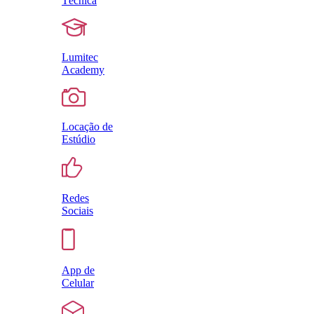
Técnica
Lumitec
Academy
Locação de
Estúdio
Redes
Sociais
App de
Celular