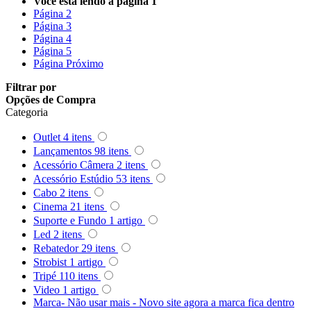
Você esta lendo a pagina
1
Queenie
Página
2
Página
3
Quenox
Página
4
Página
5
Página
Próximo
Ripoint
Filtrar por
Opções de Compra
Sekonic
Categoria
Outlet
4
itens
Selens
Lançamentos
98
itens
Acessório Câmera
2
itens
Shimbol
Acessório Estúdio
53
itens
Cabo
2
itens
Sirui
Cinema
21
itens
Suporte e Fundo
1
artigo
Smallrig
Led
2
itens
Rebatedor
29
itens
Sokani
Strobist
1
artigo
Tripé
110
itens
Somita
Video
1
artigo
Marca- Não usar mais - Novo site agora a marca fica dentro
Summer