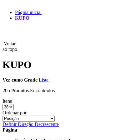
Lux
Página inicial
KUPO
MAMEN
Manfrotto
Voltar
MeFoto
ao topo
Mettle
KUPO
Nanlite
Ver como
Grade
Lista
NEEWER
205 Produtos Encontrados
NiceFoto
Itens
NingBo Bolun
Ordenar por
Definir Direção Decrescente
Photo Facility
Página