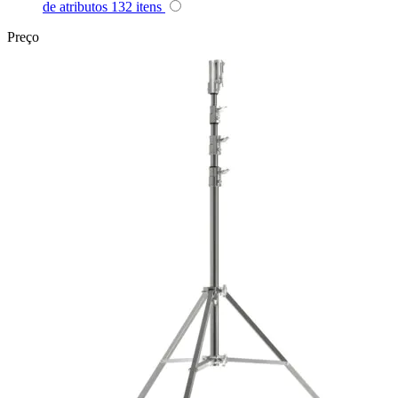
de atributos
132
itens
Superior
Preço
Sutefoto
SYD
Synco
Tiffen
Tilta
Tolifo
Triopo
Tsunami
Tulipa