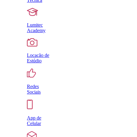
Técnica
Lumitec
Academy
Locação de
Estúdio
Redes
Sociais
App de
Celular