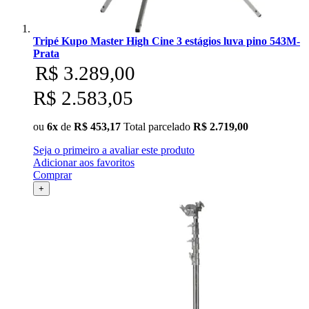
Ulanzi
Utech
Tripé Kupo Master High Cine 3 estágios luva pino 543M-
Prata
R$ 3.289,00
Visico
R$ 2.583,05
Waywel
ou
6x
de
R$ 453,17
Total parcelado
R$ 2.719,00
ZG Cine
Seja o primeiro a avaliar este produto
Adicionar aos favoritos
Zhiyun
Comprar
+
ZIFON
ZSYB