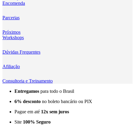
Encomenda
Kingma
KNOWLED
Parcerias
KUPO
Próximos
Workshops
LensGo
Dúvidas Frequentes
Lensmingle
Afiliação
LiRen
Litepanels
Consultoria e Treinamento
Entregamos
para todo o Brasil
LoveFoto
6% desconto
no boleto bancário ou PIX
LowePro
Pague em até
12x sem juros
Lumitecfoto
Site
100% Seguro
LuuccoTech