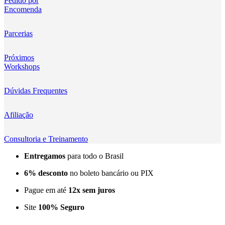
Pedido por
Encomenda
Kingma
KNOWLED
Parcerias
KUPO
Próximos
Workshops
LensGo
Dúvidas Frequentes
Lensmingle
Afiliação
LiRen
Litepanels
Consultoria e Treinamento
Entregamos
para todo o Brasil
LoveFoto
6% desconto
no boleto bancário ou PIX
LowePro
Pague em até
12x sem juros
Lumitecfoto
Site
100% Seguro
LuuccoTech