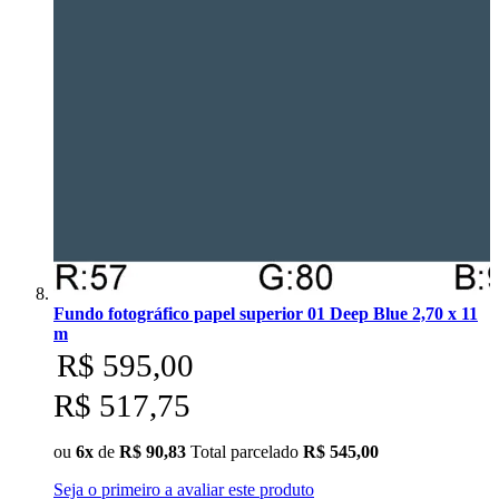
Fundo fotográfico papel superior 01 Deep Blue 2,70 x 11
m
R$ 595,00
R$ 517,75
ou
6x
de
R$ 90,83
Total parcelado
R$ 545,00
Seja o primeiro a avaliar este produto