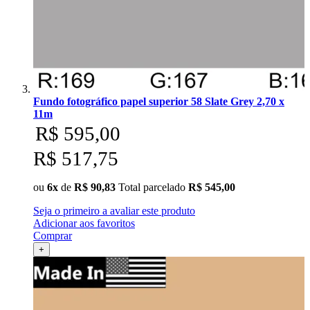
Fundo fotográfico papel superior 58 Slate Grey 2,70 x
11m
R$ 595,00
R$ 517,75
ou
6x
de
R$ 90,83
Total parcelado
R$ 545,00
Seja o primeiro a avaliar este produto
Adicionar aos favoritos
Comprar
+