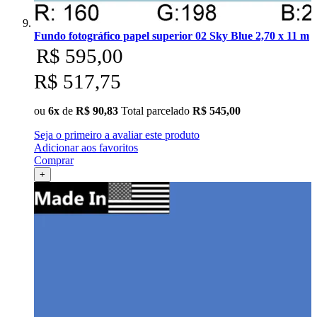
Fundo fotográfico papel superior 02 Sky Blue 2,70 x 11 m
R$ 595,00
R$ 517,75
ou
6x
de
R$ 90,83
Total parcelado
R$ 545,00
Seja o primeiro a avaliar este produto
Adicionar aos favoritos
Comprar
+