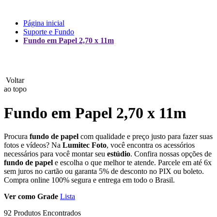
Lux
Página inicial
Suporte e Fundo
MAMEN
Fundo em Papel 2,70 x 11m
Manfrotto
MeFoto
Voltar
ao topo
Mettle
Fundo em Papel 2,70 x 11m
Nanlite
Procura
fundo de papel
com qualidade e preço justo para fazer suas
NEEWER
fotos e vídeos? Na
Lumitec Foto
, você encontra os acessórios
necessários para você montar seu
estúdio
. Confira nossas opções de
NiceFoto
fundo de papel
e escolha o que melhor te atende. Parcele em até 6x
sem juros no cartão ou garanta 5% de desconto no PIX ou boleto.
NingBo Bolun
Compra online 100% segura e entrega em todo o Brasil.
Ver como
Grade
Lista
Photo Facility
92 Produtos Encontrados