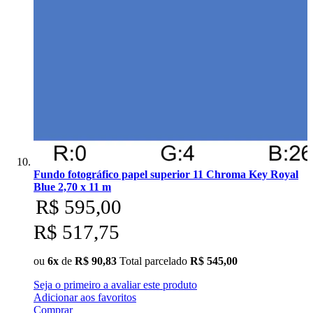
Fundo fotográfico papel superior 11 Chroma Key Royal
Blue 2,70 x 11 m
R$ 595,00
R$ 517,75
ou
6x
de
R$ 90,83
Total parcelado
R$ 545,00
Seja o primeiro a avaliar este produto
Adicionar aos favoritos
Comprar