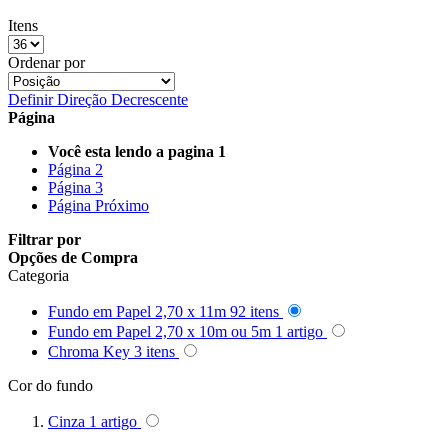
Queenie
Itens
Ordenar por
Quenox
Definir Direção Decrescente
Ripoint
Página
Você esta lendo a pagina
1
Sekonic
Página
2
Página
3
Página
Próximo
Selens
Filtrar por
Shimbol
Opções de Compra
Categoria
Sirui
Fundo em Papel 2,70 x 11m
92
itens
Smallrig
Fundo em Papel 2,70 x 10m ou 5m
1
artigo
Chroma Key
3
itens
Sokani
Cor do fundo
Somita
Cinza
1
artigo
Summer