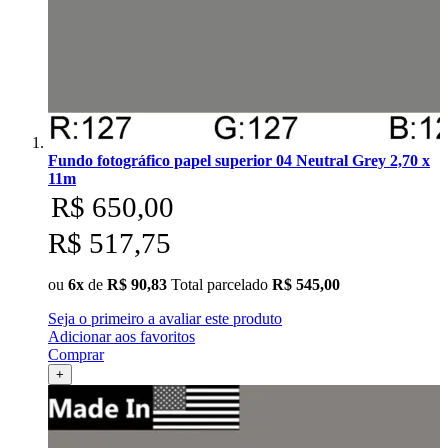
Ulanzi
Utech
Visico
Waywel
Fundo fotográfico papel superior 04 Neutral Grey 2,70 x
11m
R$ 650,00
ZG Cine
R$ 517,75
Zhiyun
ou
6x
de
R$ 90,83
Total parcelado
R$ 545,00
ZIFON
Seja o primeiro a avaliar este produto
ZSYB
Adicionar aos favoritos
Comprar
+