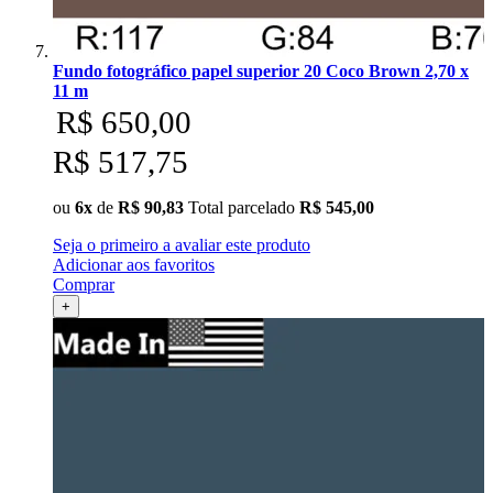
Fundo fotográfico papel superior 20 Coco Brown 2,70 x
11 m
R$ 650,00
R$ 517,75
ou
6x
de
R$ 90,83
Total parcelado
R$ 545,00
Seja o primeiro a avaliar este produto
Adicionar aos favoritos
Comprar
+