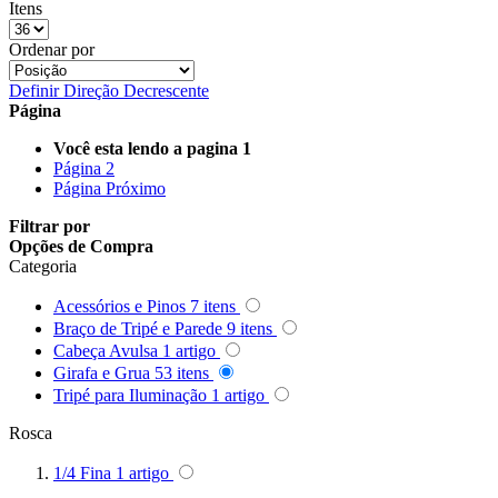
Itens
Queenie
Ordenar por
Quenox
Definir Direção Decrescente
Página
Ripoint
Você esta lendo a pagina
1
Página
2
Sekonic
Página
Próximo
Filtrar por
Selens
Opções de Compra
Categoria
Shimbol
Acessórios e Pinos
7
itens
Sirui
Braço de Tripé e Parede
9
itens
Cabeça Avulsa
1
artigo
Smallrig
Girafa e Grua
53
itens
Tripé para Iluminação
1
artigo
Sokani
Rosca
Somita
1/4 Fina
1
artigo
Summer