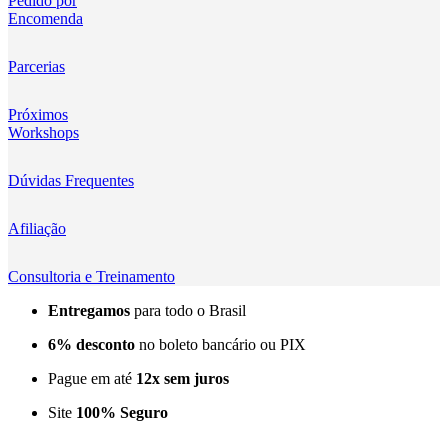
Pedido por
Encomenda
Kingma
KNOWLED
Parcerias
KUPO
Próximos
Workshops
LensGo
Dúvidas Frequentes
Lensmingle
Afiliação
LiRen
Litepanels
Consultoria e Treinamento
Entregamos
para todo o Brasil
LoveFoto
6% desconto
no boleto bancário ou PIX
LowePro
Pague em até
12x sem juros
Lumitecfoto
Site
100% Seguro
LuuccoTech