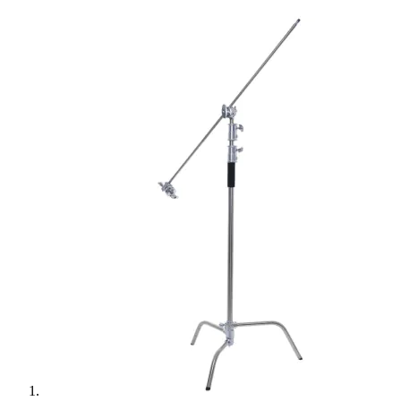
Ulanzi
Utech
Visico
Waywel
ZG Cine
Zhiyun
ZIFON
ZSYB