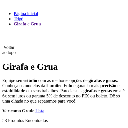
Lux
Página inicial
Tripé
MAMEN
Girafa e Grua
Manfrotto
MeFoto
Voltar
ao topo
Mettle
Girafa e Grua
Nanlite
Equipe seu
estúdio
com as melhores opções de
girafas
e
gruas
.
NEEWER
Conheça os modelos da
Lumitec Foto
e garanta mais
precisão
e
estabilidade
em seus trabalhos. Parcele suas
girafas
e
gruas
em até
NiceFoto
6x sem juros ou garanta 5% de desconto no PIX ou boleto. Dê só
uma olhada no que separamos para você!
NingBo Bolun
Ver como
Grade
Lista
Photo Facility
53 Produtos Encontrados