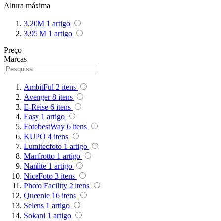
Altura máxima
Superior
3,20M
1
artigo
3,95 M
1
artigo
Sutefoto
Preço
SYD
Marcas
Synco
AmbitFul
2
itens
Avenger
8
itens
Tiffen
E-Reise
6
itens
Easy
1
artigo
Tilta
FotobestWay
6
itens
KUPO
4
itens
Tolifo
Lumitecfoto
1
artigo
Manfrotto
1
artigo
Triopo
Nanlite
1
artigo
NiceFoto
3
itens
Tsunami
Photo Facility
2
itens
Queenie
16
itens
Tulipa
Selens
1
artigo
Sokani
1
artigo