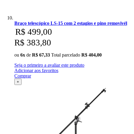
Braço telescópico LS-15 com 2 estagios e pino removivél
R$ 499,00
R$ 383,80
ou
6x
de
R$ 67,33
Total parcelado
R$ 404,00
Seja o primeiro a avaliar este produto
Adicionar aos favoritos
Comprar
+