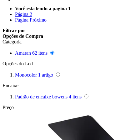
Queenie
Você esta lendo a pagina
1
Página
2
Quenox
Página
Próximo
Filtrar por
Ripoint
Opções de Compra
Categoria
Sekonic
Amaran
62
itens
Opções do Led
Selens
Monocolor
1
artigo
Shimbol
Encaixe
Sirui
Padrão de encaixe bowens
4
itens
Smallrig
Preço
Sokani
Somita
Summer