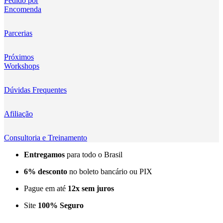
Pedido por
Encomenda
Kingma
KNOWLED
Parcerias
KUPO
Próximos
Workshops
LensGo
Dúvidas Frequentes
Lensmingle
Afiliação
LiRen
Litepanels
Consultoria e Treinamento
Entregamos
para todo o Brasil
LoveFoto
6% desconto
no boleto bancário ou PIX
LowePro
Pague em até
12x sem juros
Lumitecfoto
Site
100% Seguro
LuuccoTech