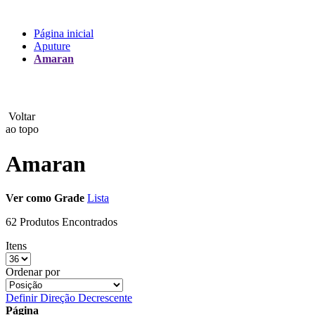
Lux
Página inicial
Aputure
MAMEN
Amaran
Manfrotto
MeFoto
Voltar
ao topo
Mettle
Amaran
Nanlite
Ver como
Grade
Lista
NEEWER
62 Produtos Encontrados
NiceFoto
Itens
NingBo Bolun
Ordenar por
Photo Facility
Definir Direção Decrescente
Página