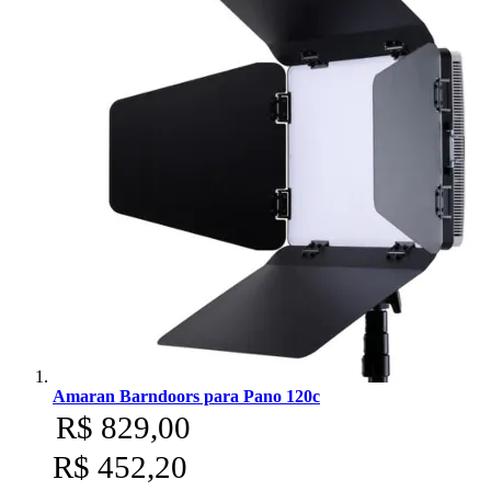
Superior
Sutefoto
SYD
Synco
Tiffen
Tilta
Tolifo
Triopo
Amaran Barndoors para Pano 120c
Tsunami
R$ 829,00
Tulipa
R$ 452,20