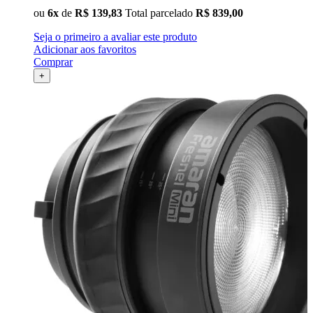
ou
6x
de
R$ 139,83
Total parcelado
R$ 839,00
Seja o primeiro a avaliar este produto
Adicionar aos favoritos
Comprar
+