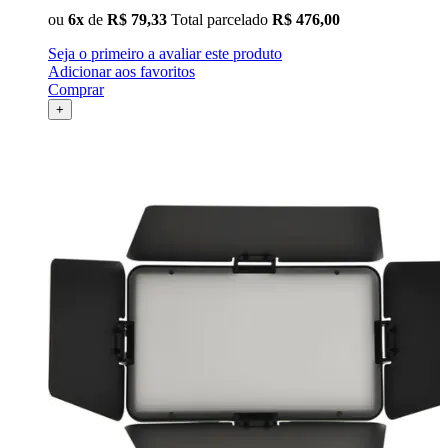
Ulanzi
ou
6x
de
R$ 79,33
Total parcelado
R$ 476,00
Seja o primeiro a avaliar este produto
Utech
Adicionar aos favoritos
Comprar
Visico
+
Waywel
ZG Cine
Zhiyun
ZIFON
ZSYB