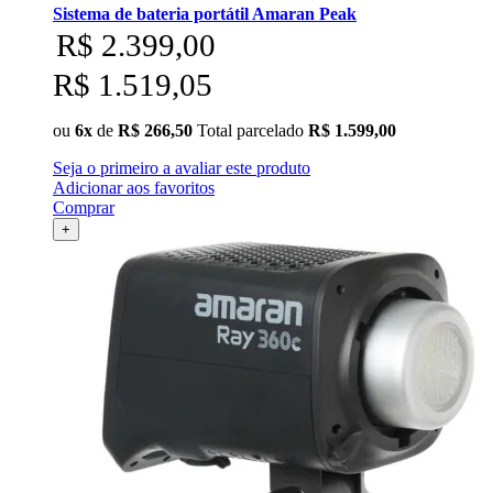
Sistema de bateria portátil Amaran Peak
R$ 2.399,00
R$ 1.519,05
ou
6x
de
R$ 266,50
Total parcelado
R$ 1.599,00
Seja o primeiro a avaliar este produto
Adicionar aos favoritos
Comprar
+