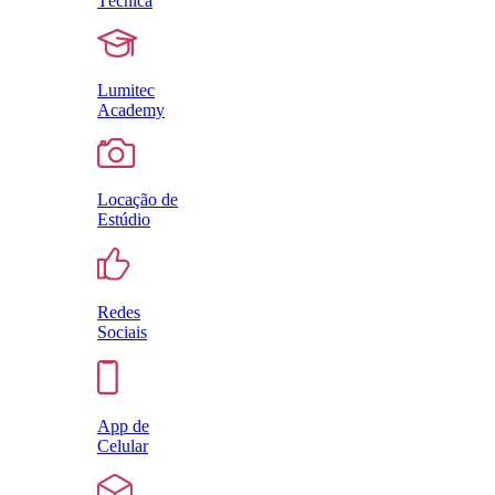
Técnica
Lumitec
Academy
Locação de
Estúdio
Redes
Sociais
App de
Celular