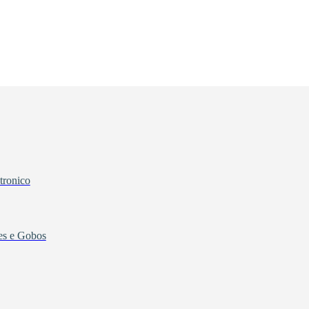
tronico
tes e Gobos