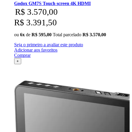
Godox GM7S Touch screen 4K HDMI
R$ 3.570,00
R$ 3.391,50
ou
6x
de
R$ 595,00
Total parcelado
R$ 3.570,00
Seja o primeiro a avaliar este produto
Adicionar aos favoritos
Comprar
+