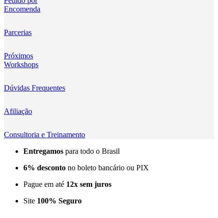
Pedido por
Encomenda
Kingma
KNOWLED
Parcerias
KUPO
Próximos
Workshops
LensGo
Dúvidas Frequentes
Lensmingle
Afiliação
LiRen
Litepanels
Consultoria e Treinamento
Entregamos
para todo o Brasil
LoveFoto
6% desconto
no boleto bancário ou PIX
LowePro
Pague em até
12x sem juros
Lumitecfoto
Site
100% Seguro
LuuccoTech