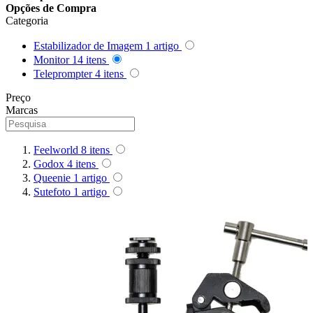
Opções de Compra
Queenie
Categoria
Quenox
Estabilizador de Imagem
1
artigo
Monitor
14
itens
Teleprompter
4
itens
Ripoint
Preço
Marcas
Sekonic
Selens
Feelworld
8
itens
Godox
4
itens
Shimbol
Queenie
1
artigo
Sutefoto
1
artigo
Sirui
Smallrig
Sokani
Somita
Summer