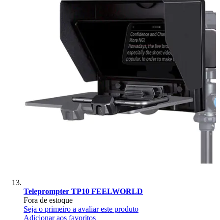
Teleprompter TP10 FEELWORLD
Fora de estoque
Seja o primeiro a avaliar este produto
Adicionar aos favoritos