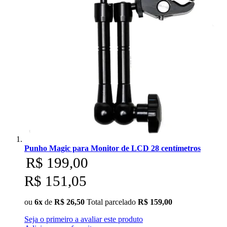
Superior
Sutefoto
SYD
Synco
Tiffen
Tilta
Tolifo
Punho Magic para Monitor de LCD 28 centímetros
R$ 199,00
Triopo
R$ 151,05
Tsunami
ou
6x
de
R$ 26,50
Total parcelado
R$ 159,00
Tulipa
Seja o primeiro a avaliar este produto