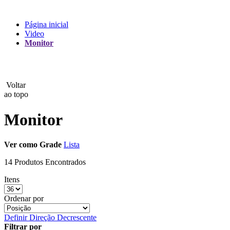
Lux
Página inicial
Video
MAMEN
Monitor
Manfrotto
MeFoto
Voltar
ao topo
Mettle
Monitor
Nanlite
Ver como
Grade
Lista
NEEWER
14 Produtos Encontrados
NiceFoto
Itens
NingBo Bolun
Ordenar por
Photo Facility
Definir Direção Decrescente
Filtrar por