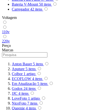
Bateria V-Mount
50
itens
Carregador
42
itens
Superior
Voltagem
Sutefoto
SYD
110v
Synco
220v
Preço
Marcas
Tiffen
Tilta
Anton Bauer
5
itens
Aputure
5
itens
Tolifo
Colbor
1
artigo
ECOFLOW
4
itens
Triopo
Em Atualização
5
itens
Godox
24
itens
Tsunami
JJC
4
itens
LoveFoto
1
artigo
Tulipa
NiceFoto
7
itens
Queenie
4
itens