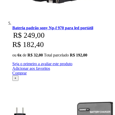
Bateria padrão sony Np-f 970 para led portátil
R$ 249,00
R$ 182,40
ou
6x
de
R$ 32,00
Total parcelado
R$ 192,00
Seja o primeiro a avaliar este produto
Adicionar aos favoritos
Comprar
+