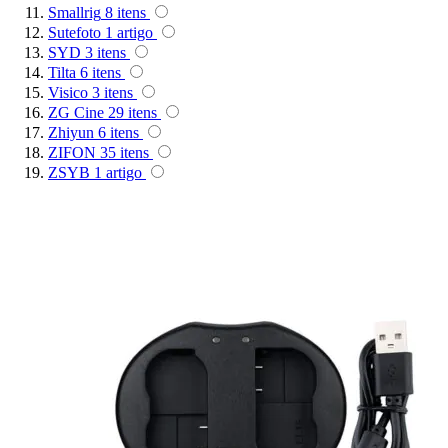
Smallrig
8
itens
Ulanzi
Sutefoto
1
artigo
SYD
3
itens
Utech
Tilta
6
itens
Visico
3
itens
Visico
ZG Cine
29
itens
Zhiyun
6
itens
ZIFON
35
itens
Waywel
ZSYB
1
artigo
ZG Cine
Zhiyun
ZIFON
ZSYB