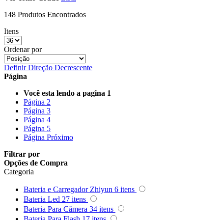
Queenie
148 Produtos Encontrados
Quenox
Itens
Ordenar por
Ripoint
Definir Direção Decrescente
Página
Sekonic
Você esta lendo a pagina
1
Selens
Página
2
Página
3
Página
4
Shimbol
Página
5
Página
Próximo
Sirui
Filtrar por
Smallrig
Opções de Compra
Categoria
Sokani
Bateria e Carregador Zhiyun
6
itens
Bateria Led
27
itens
Somita
Bateria Para Câmera
34
itens
Bateria Para Flash
17
itens
Summer