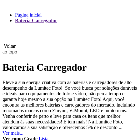
Lux
Página inicial
Bateria Carregador
MAMEN
Manfrotto
Voltar
MeFoto
ao topo
Mettle
Bateria Carregador
Nanlite
Eleve a sua energia criativa com as baterias e carregadores de alto
desempenho da Lumitec Foto! Se você busca por soluções duráveis
NEEWER
e ideais para equipamentos de foto e vídeo, não perca tempo e
garanta hoje mesmo a sua opção na Lumitec Foto! Aqui, você
NiceFoto
encontra as melhores baterias e carregadores do mercado, incluindo
renomadas marcas como Zhiyun, V-Mount, LED e muito mais.
NingBo Bolun
Venha conferir de perto e leve para casa os itens que melhor
atendem às suas necessidades! E tem mais! Na Lumitec Foto,
valorizamos a sua satisfação e oferecemos 5% de desconto ...
Photo Facility
Ver mais...
Ver como
Grade
Lista