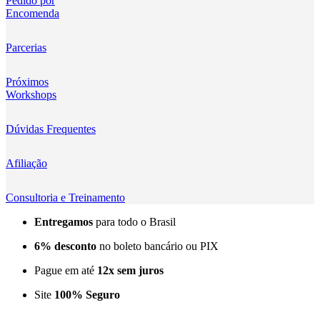
Pedido por
Encomenda
Kingma
KNOWLED
Parcerias
KUPO
Próximos
Workshops
LensGo
Dúvidas Frequentes
Lensmingle
Afiliação
LiRen
Litepanels
Consultoria e Treinamento
Entregamos
para todo o Brasil
LoveFoto
6% desconto
no boleto bancário ou PIX
LowePro
Pague em até
12x sem juros
Lumitecfoto
Site
100% Seguro
LuuccoTech