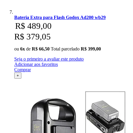
Bateria Extra para Flash Godox Ad200 wb29
R$ 489,00
R$ 379,05
ou
6x
de
R$ 66,50
Total parcelado
R$ 399,00
Seja o primeiro a avaliar este produto
Adicionar aos favoritos
Comprar
+