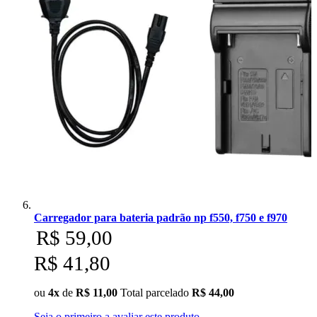
Carregador para bateria padrão np f550, f750 e f970
R$ 59,00
R$ 41,80
ou
4x
de
R$ 11,00
Total parcelado
R$ 44,00
Seja o primeiro a avaliar este produto