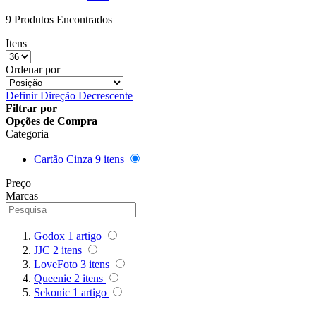
Queenie
9 Produtos Encontrados
Itens
Quenox
Ordenar por
Ripoint
Definir Direção Decrescente
Filtrar por
Sekonic
Opções de Compra
Categoria
Selens
Cartão Cinza
9
itens
Shimbol
Preço
Marcas
Sirui
Smallrig
Godox
1
artigo
JJC
2
itens
Sokani
LoveFoto
3
itens
Queenie
2
itens
Somita
Sekonic
1
artigo
Summer