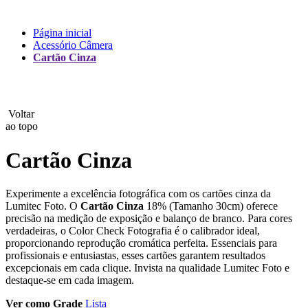
Lux
Página inicial
Acessório Câmera
MAMEN
Cartão Cinza
Manfrotto
MeFoto
Voltar
ao topo
Mettle
Cartão Cinza
Nanlite
Experimente a excelência fotográfica com os cartões cinza da
NEEWER
Lumitec Foto. O
Cartão Cinza
18% (Tamanho 30cm) oferece
precisão na medição de exposição e balanço de branco. Para cores
NiceFoto
verdadeiras, o Color Check Fotografia é o calibrador ideal,
proporcionando reprodução cromática perfeita. Essenciais para
NingBo Bolun
profissionais e entusiastas, esses cartões garantem resultados
excepcionais em cada clique. Invista na qualidade Lumitec Foto e
destaque-se em cada imagem.
Photo Facility
Ver como
Grade
Lista