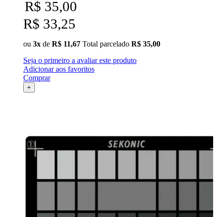
R$ 35,00
Ulanzi
R$ 33,25
Utech
ou
3x
de
R$ 11,67
Total parcelado
R$ 35,00
Visico
Seja o primeiro a avaliar este produto
Adicionar aos favoritos
Waywel
Comprar
+
ZG Cine
Zhiyun
ZIFON
ZSYB