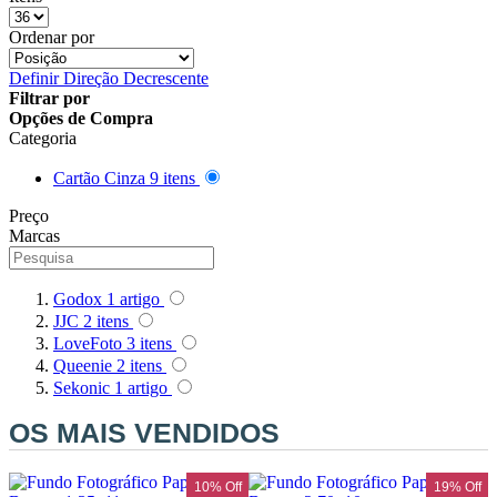
Ordenar por
Definir Direção Decrescente
Filtrar por
Opções de Compra
Categoria
Cartão Cinza
9
itens
Preço
Marcas
Godox
1
artigo
JJC
2
itens
LoveFoto
3
itens
Queenie
2
itens
Sekonic
1
artigo
OS MAIS VENDIDOS
f
10% Off
19% Off