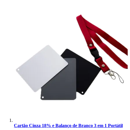
Superior
Sutefoto
SYD
Synco
Tiffen
Tilta
Tolifo
Triopo
Tsunami
Tulipa
Cartão Cinza 18% e Balanço de Branco 3 em 1 Portátil