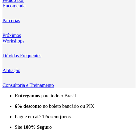
Pedido por
Encomenda
Kingma
KNOWLED
Parcerias
KUPO
Próximos
Workshops
LensGo
Dúvidas Frequentes
Lensmingle
Afiliação
LiRen
Litepanels
Consultoria e Treinamento
Entregamos
para todo o Brasil
LoveFoto
6% desconto
no boleto bancário ou PIX
LowePro
Pague em até
12x sem juros
Lumitecfoto
Site
100% Seguro
LuuccoTech