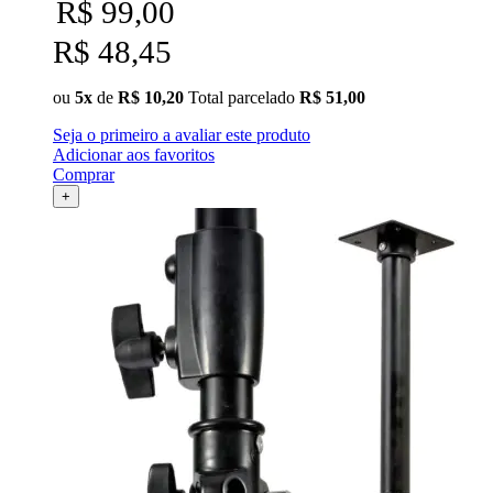
R$ 99,00
Ulanzi
R$ 48,45
Utech
ou
5x
de
R$ 10,20
Total parcelado
R$ 51,00
Visico
Seja o primeiro a avaliar este produto
Adicionar aos favoritos
Comprar
Waywel
+
ZG Cine
Zhiyun
ZIFON
ZSYB