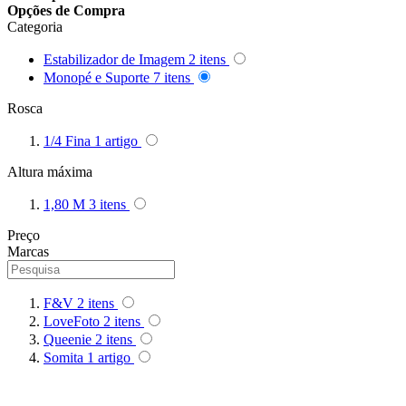
Opções de Compra
Queenie
Categoria
Quenox
Estabilizador de Imagem
2
itens
Monopé e Suporte
7
itens
Ripoint
Rosca
1/4 Fina
1
artigo
Sekonic
Altura máxima
Selens
1,80 M
3
itens
Shimbol
Preço
Marcas
Sirui
Smallrig
F&V
2
itens
LoveFoto
2
itens
Sokani
Queenie
2
itens
Somita
1
artigo
Somita
Summer