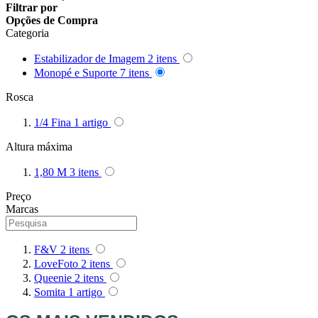
Filtrar por
Opções de Compra
Categoria
Estabilizador de Imagem
2
itens
Monopé e Suporte
7
itens
Rosca
1/4 Fina
1
artigo
Altura máxima
1,80 M
3
itens
Preço
Marcas
F&V
2
itens
LoveFoto
2
itens
Queenie
2
itens
Somita
1
artigo