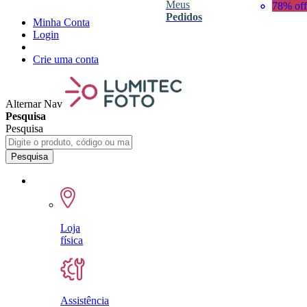
Meus
48% off
32% off
78% off
Pedidos
Minha Conta
Login
Crie uma conta
Alternar Nav
Pesquisa
Pesquisa
Pesquisa
Loja
física
Assistência