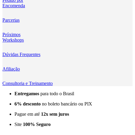
Pedido por
Encomenda
Kingma
KNOWLED
Parcerias
KUPO
Próximos
Workshops
LensGo
Dúvidas Frequentes
Lensmingle
Afiliação
LiRen
Litepanels
Consultoria e Treinamento
Entregamos
para todo o Brasil
LoveFoto
6% desconto
no boleto bancário ou PIX
LowePro
Pague em até
12x sem juros
Lumitecfoto
Site
100% Seguro
LuuccoTech