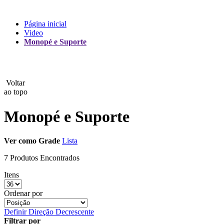
Lux
Página inicial
Video
MAMEN
Monopé e Suporte
Manfrotto
MeFoto
Voltar
ao topo
Mettle
Monopé e Suporte
Nanlite
Ver como
Grade
Lista
NEEWER
7 Produtos Encontrados
NiceFoto
Itens
NingBo Bolun
Ordenar por
Photo Facility
Definir Direção Decrescente
Filtrar por