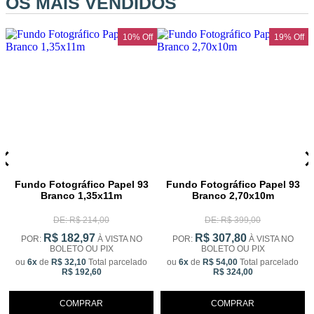
OS MAIS VENDIDOS
f
10% Off
19% Off
Fundo Fotográfico Papel 93
Fundo Fotográfico Papel 93
Branco 1,35x11m
Branco 2,70x10m
DE: R$ 214,00
DE: R$ 399,00
R$ 182,97
R$ 307,80
POR:
À VISTA NO
POR:
À VISTA NO
BOLETO OU PIX
BOLETO OU PIX
ou
6x
de
R$ 32,10
Total parcelado
ou
6x
de
R$ 54,00
Total parcelado
R$ 192,60
R$ 324,00
COMPRAR
COMPRAR