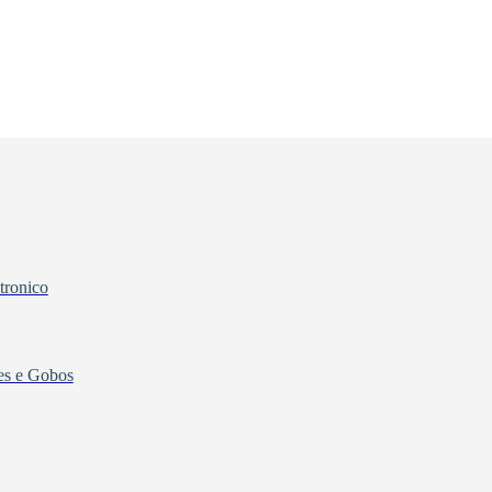
tronico
tes e Gobos