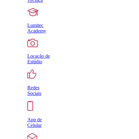
Técnica
Lumitec
Academy
Locação de
Estúdio
Redes
Sociais
App de
Celular