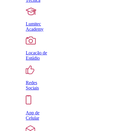
Técnica
Lumitec
Academy
Locação de
Estúdio
Redes
Sociais
App de
Celular