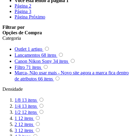
Você esta lendo a pagina
1
Queenie
Página
2
Página
3
Quenox
Página
Próximo
Filtrar por
Ripoint
Opções de Compra
Categoria
Sekonic
Outlet
1
artigo
Lançamentos
68
itens
Selens
Canon Nikon Sony
34
itens
Filtro
71
itens
Shimbol
Marca- Não usar mais - Novo site agora a marca fica dentro
de atributos
66
itens
Sirui
Densidade
Smallrig
1/8
13
itens
1/4
13
itens
Sokani
1/2
12
itens
1
12
itens
Somita
2
12
itens
3
12
itens
Summer