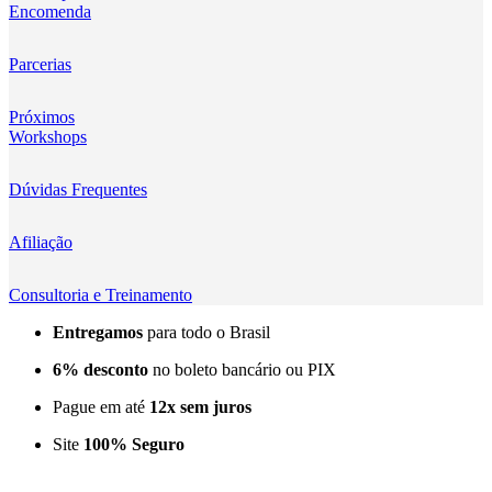
Encomenda
Kingma
KNOWLED
Parcerias
KUPO
Próximos
Workshops
LensGo
Dúvidas Frequentes
Lensmingle
Afiliação
LiRen
Litepanels
Consultoria e Treinamento
Entregamos
para todo o Brasil
LoveFoto
6% desconto
no boleto bancário ou PIX
LowePro
Pague em até
12x sem juros
Lumitecfoto
Site
100% Seguro
LuuccoTech