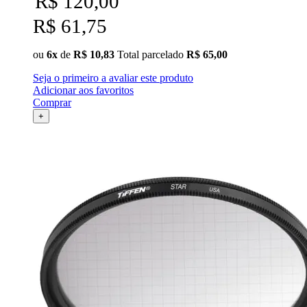
R$ 120,00
R$ 61,75
ou
6x
de
R$ 10,83
Total parcelado
R$ 65,00
Seja o primeiro a avaliar este produto
Adicionar aos favoritos
Comprar
+