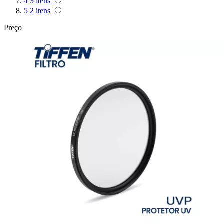
4
3
itens
5
2
itens
Superior
Preço
Sutefoto
SYD
Synco
Tiffen
Tilta
Tolifo
Triopo
Tsunami
Tulipa