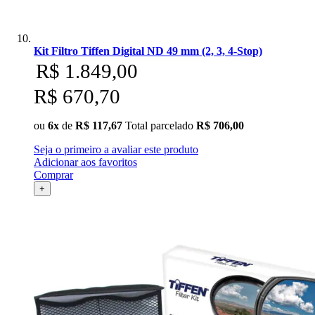
Kit Filtro Tiffen Digital ND 49 mm (2, 3, 4-Stop)
R$ 1.849,00
R$ 670,70
ou
6x
de
R$ 117,67
Total parcelado
R$ 706,00
Seja o primeiro a avaliar este produto
Adicionar aos favoritos
Comprar
+