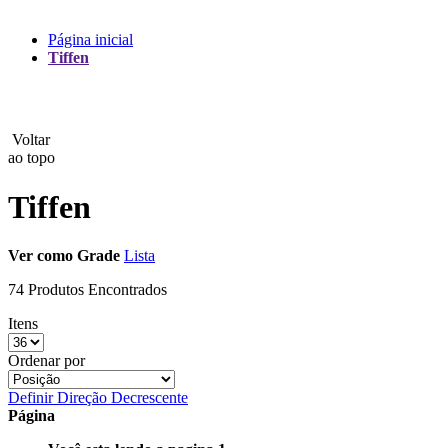
Lux
Página inicial
Tiffen
MAMEN
Manfrotto
Voltar
MeFoto
ao topo
Mettle
Tiffen
Nanlite
Ver como
Grade
Lista
NEEWER
74 Produtos Encontrados
NiceFoto
Itens
NingBo Bolun
Ordenar por
Definir Direção Decrescente
Photo Facility
Página