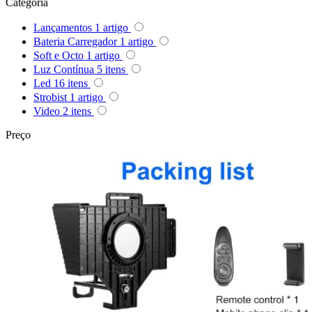
Categoria
Queenie
Lançamentos
1
artigo
Quenox
Bateria Carregador
1
artigo
Soft e Octo
1
artigo
Luz Contínua
5
itens
Ripoint
Led
16
itens
Strobist
1
artigo
Sekonic
Video
2
itens
Preço
Selens
Shimbol
Sirui
Smallrig
Sokani
Somita
Summer