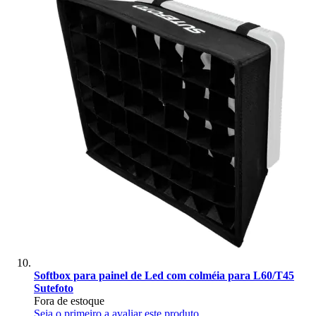
Softbox para painel de Led com colméia para L60/T45
Sutefoto
Fora de estoque
Seja o primeiro a avaliar este produto