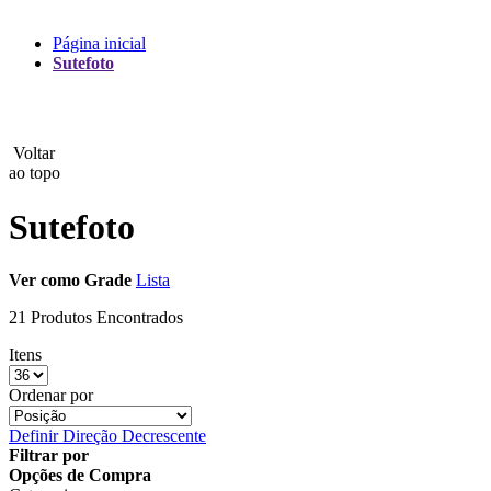
Lux
Página inicial
Sutefoto
MAMEN
Manfrotto
Voltar
MeFoto
ao topo
Mettle
Sutefoto
Nanlite
Ver como
Grade
Lista
NEEWER
21 Produtos Encontrados
NiceFoto
Itens
NingBo Bolun
Ordenar por
Definir Direção Decrescente
Photo Facility
Filtrar por
Opções de Compra