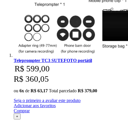
Superior
Sutefoto
SYD
Synco
Tiffen
Teleprompter TC3 SUTEFOTO portátil
R$ 599,00
Tilta
R$ 360,05
Tolifo
ou
6x
de
R$ 63,17
Total parcelado
R$ 379,00
Triopo
Seja o primeiro a avaliar este produto
Tsunami
Adicionar aos favoritos
Comprar
Tulipa
+