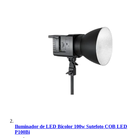
Ulanzi
Utech
Visico
Waywel
ZG Cine
Zhiyun
ZIFON
ZSYB
Iluminador de LED Bicolor 100w Sutefoto COB LED
P100Bi