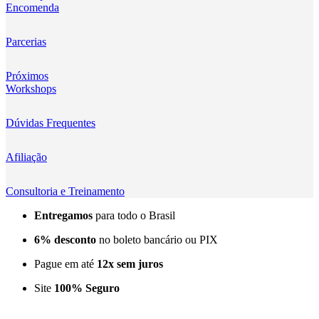
Encomenda
Kingma
KNOWLED
Parcerias
KUPO
Próximos
Workshops
LensGo
Dúvidas Frequentes
Lensmingle
Afiliação
LiRen
Litepanels
Consultoria e Treinamento
Entregamos
para todo o Brasil
LoveFoto
6% desconto
no boleto bancário ou PIX
LowePro
Pague em até
12x sem juros
Lumitecfoto
Site
100% Seguro
LuuccoTech