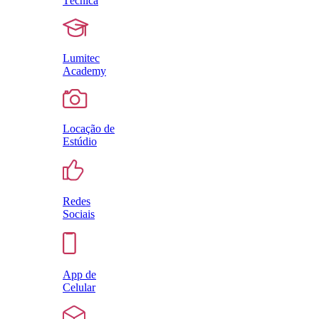
Técnica
Lumitec
Academy
Locação de
Estúdio
Redes
Sociais
App de
Celular