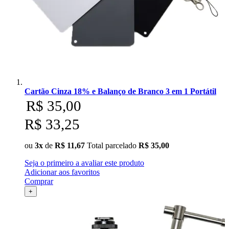
Ulanzi
Utech
Visico
Waywel
Cartão Cinza 18% e Balanço de Branco 3 em 1 Portátil
R$ 35,00
ZG Cine
R$ 33,25
Zhiyun
ou
3x
de
R$ 11,67
Total parcelado
R$ 35,00
ZIFON
Seja o primeiro a avaliar este produto
ZSYB
Adicionar aos favoritos
Comprar
+