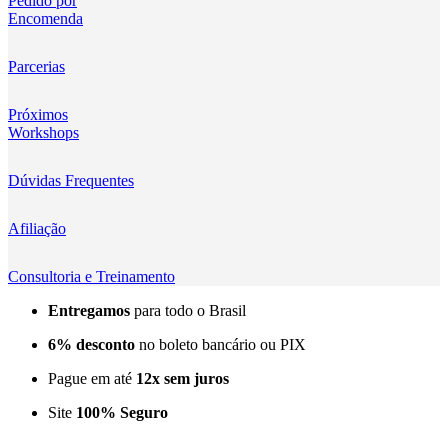
Pedido por
Encomenda
Kingma
KNOWLED
Parcerias
KUPO
Próximos
Workshops
LensGo
Dúvidas Frequentes
Lensmingle
Afiliação
LiRen
Litepanels
Consultoria e Treinamento
Entregamos
para todo o Brasil
LoveFoto
6% desconto
no boleto bancário ou PIX
LowePro
Pague em até
12x sem juros
Lumitecfoto
Site
100% Seguro
LuuccoTech