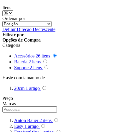
Queenie
Itens
Ordenar por
Quenox
Definir Direção Decrescente
Ripoint
Filtrar por
Opções de Compra
Categoria
Sekonic
Acessórios
26
itens
Selens
Bateria
2
itens
Suporte
2
itens
Shimbol
Haste com tamanho de
Sirui
20cm
1
artigo
Smallrig
Preço
Marcas
Sokani
Somita
Anton Bauer
2
itens
Easy
1
artigo
Summer