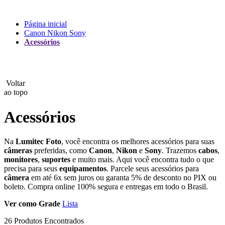
Lux
Página inicial
Canon Nikon Sony
MAMEN
Acessórios
Manfrotto
MeFoto
Voltar
ao topo
Mettle
Acessórios
Nanlite
Na
Lumitec Foto
, você encontra os melhores acessórios para suas
NEEWER
câmeras
preferidas, como
Canon
,
Nikon
e
Sony
. Trazemos
cabos
,
monitores
,
suportes
e muito mais. Aqui você encontra tudo o que
NiceFoto
precisa para seus
equipamentos
. Parcele seus acessórios para
câmera
em até 6x sem juros ou garanta 5% de desconto no PIX ou
NingBo Bolun
boleto. Compra online 100% segura e entregas em todo o Brasil.
Ver como
Grade
Lista
Photo Facility
26 Produtos Encontrados