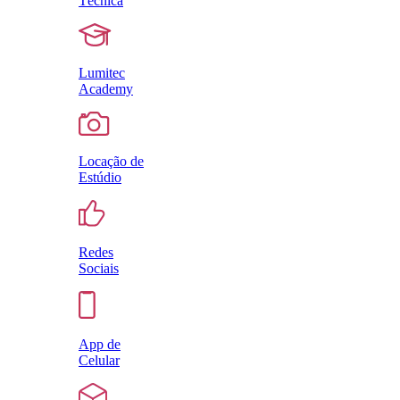
Técnica
Lumitec
Academy
Locação de
Estúdio
Redes
Sociais
App de
Celular