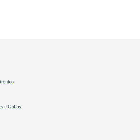
tronico
tes e Gobos