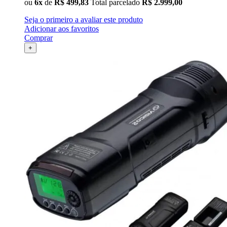
ou
6x
de
R$ 499,83
Total parcelado
R$ 2.999,00
Seja o primeiro a avaliar este produto
Adicionar aos favoritos
Comprar
+