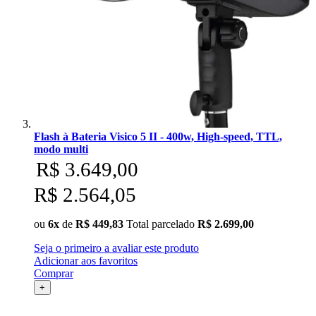
Flash à Bateria Visico 5 II - 400w, High-speed, TTL,
modo multi
R$ 3.649,00
R$ 2.564,05
ou
6x
de
R$ 449,83
Total parcelado
R$ 2.699,00
Seja o primeiro a avaliar este produto
Adicionar aos favoritos
Comprar
+