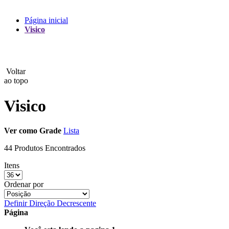
Lux
Página inicial
Visico
MAMEN
Manfrotto
Voltar
MeFoto
ao topo
Mettle
Visico
Nanlite
Ver como
Grade
Lista
NEEWER
44 Produtos Encontrados
NiceFoto
Itens
NingBo Bolun
Ordenar por
Definir Direção Decrescente
Photo Facility
Página