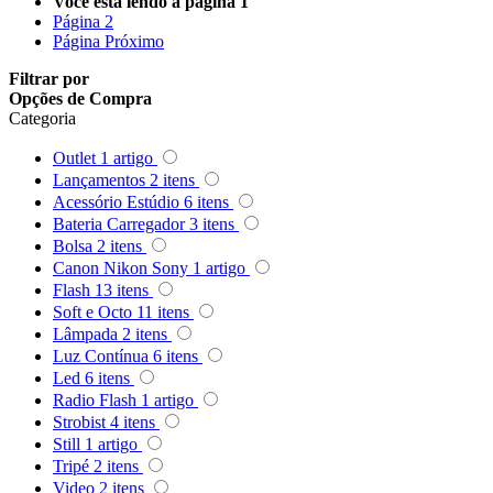
Você esta lendo a pagina
1
Queenie
Página
2
Página
Próximo
Quenox
Filtrar por
Opções de Compra
Ripoint
Categoria
Outlet
1
artigo
Sekonic
Lançamentos
2
itens
Acessório Estúdio
6
itens
Selens
Bateria Carregador
3
itens
Bolsa
2
itens
Shimbol
Canon Nikon Sony
1
artigo
Flash
13
itens
Sirui
Soft e Octo
11
itens
Lâmpada
2
itens
Smallrig
Luz Contínua
6
itens
Led
6
itens
Sokani
Radio Flash
1
artigo
Strobist
4
itens
Somita
Still
1
artigo
Tripé
2
itens
Summer
Video
2
itens