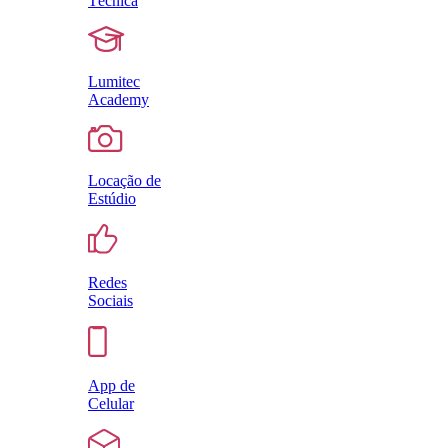
Técnica
Lumitec
Academy
Locação de
Estúdio
Redes
Sociais
App de
Celular