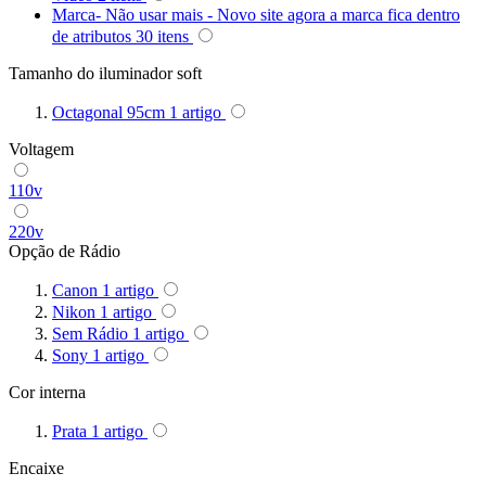
Marca- Não usar mais - Novo site agora a marca fica dentro
Superior
de atributos
30
itens
Tamanho do iluminador soft
Sutefoto
Octagonal 95cm
1
artigo
SYD
Voltagem
Synco
110v
Tiffen
220v
Opção de Rádio
Tilta
Canon
1
artigo
Tolifo
Nikon
1
artigo
Sem Rádio
1
artigo
Triopo
Sony
1
artigo
Cor interna
Tsunami
Prata
1
artigo
Tulipa
Encaixe