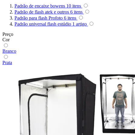
Ulanzi
Padrão de encaixe bowens
10
itens
Padrão de flash atek e outros
6
itens
Utech
Padrão para flash Profoto
6
itens
Padrão universal flash estúdio
1
artigo
Visico
Preço
Cor
Waywel
Branco
ZG Cine
Prata
Zhiyun
ZIFON
ZSYB