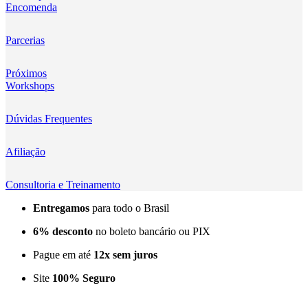
Encomenda
Kingma
KNOWLED
Parcerias
KUPO
Próximos
Workshops
LensGo
Dúvidas Frequentes
Lensmingle
Afiliação
LiRen
Litepanels
Consultoria e Treinamento
Entregamos
para todo o Brasil
LoveFoto
6% desconto
no boleto bancário ou PIX
LowePro
Pague em até
12x sem juros
Lumitecfoto
Site
100% Seguro
LuuccoTech