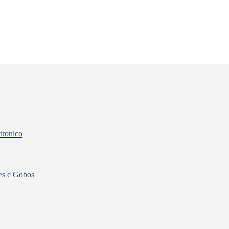
tronico
tes e Gobos