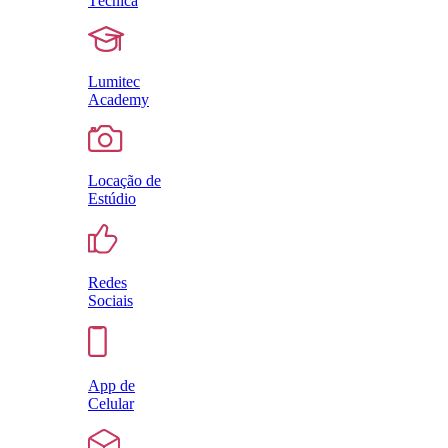
Técnica
Lumitec
Academy
Locação de
Estúdio
Redes
Sociais
App de
Celular