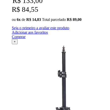
R$ 133,00
R$ 84,55
ou
6x
de
R$ 14,83
Total parcelado
R$ 89,00
Seja o primeiro a avaliar este produto
Adicionar aos favoritos
Comprar
+