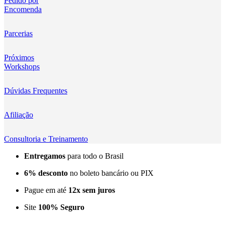
Pedido por
Encomenda
Kingma
KNOWLED
Parcerias
KUPO
Próximos
Workshops
LensGo
Dúvidas Frequentes
Lensmingle
Afiliação
LiRen
Litepanels
Consultoria e Treinamento
Entregamos
para todo o Brasil
LoveFoto
6% desconto
no boleto bancário ou PIX
LowePro
Pague em até
12x sem juros
Lumitecfoto
Site
100% Seguro
LuuccoTech