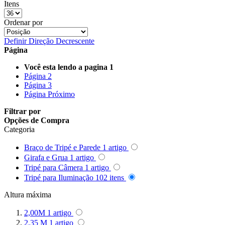
Itens
Queenie
Ordenar por
Quenox
Definir Direção Decrescente
Página
Ripoint
Você esta lendo a pagina
1
Página
2
Sekonic
Página
3
Página
Próximo
Selens
Filtrar por
Opções de Compra
Shimbol
Categoria
Sirui
Braço de Tripé e Parede
1
artigo
Girafa e Grua
1
artigo
Smallrig
Tripé para Câmera
1
artigo
Tripé para Iluminação
102
itens
Sokani
Altura máxima
Somita
2,00M
1
artigo
2,35 M
1
artigo
Summer