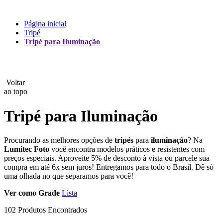
Lux
Página inicial
Tripé
MAMEN
Tripé para Iluminação
Manfrotto
MeFoto
Voltar
ao topo
Mettle
Tripé para Iluminação
Nanlite
Procurando as melhores opções de
tripés
para
iluminação
? Na
NEEWER
Lumitec Foto
você encontra modelos práticos e resistentes com
preços especiais. Aproveite 5% de desconto à vista ou parcele sua
NiceFoto
compra em até 6x sem juros! Entregamos para todo o Brasil. Dê só
uma olhada no que separamos para você!
NingBo Bolun
Ver como
Grade
Lista
Photo Facility
102 Produtos Encontrados