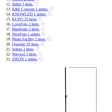
Ulanzi
Jinbei
5
itens
K&F Concept
1
artigo
Utech
KNOWLED
1
artigo
KUPO
33
itens
LoveFoto
2
itens
Visico
Manfrotto
3
itens
NiceFoto
1
artigo
Photo Facility
2
itens
Waywel
Queenie
19
itens
Selens
2
itens
ZG Cine
Waywel
3
itens
ZIFON
1
artigo
Zhiyun
ZIFON
ZSYB