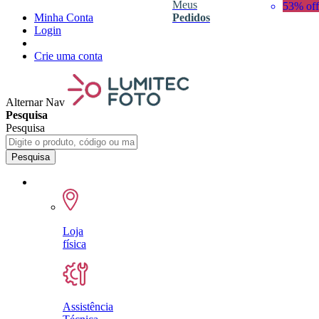
Meus
53% off
Minha Conta
Pedidos
Login
Crie uma conta
Alternar Nav
Pesquisa
Pesquisa
Pesquisa
Loja
física
Assistência