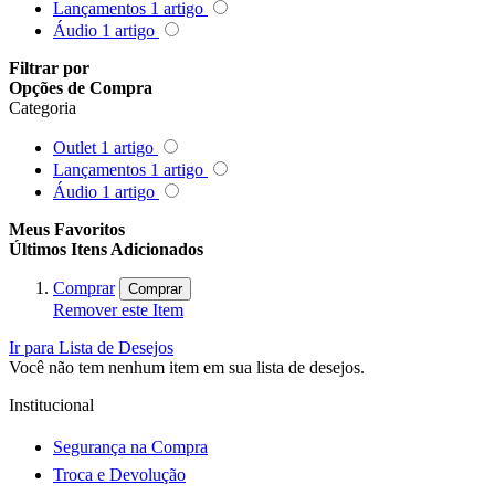
Ulanzi
Lançamentos
1
artigo
Áudio
1
artigo
Utech
Filtrar por
Opções de Compra
Categoria
Visico
Outlet
1
artigo
Waywel
Lançamentos
1
artigo
Áudio
1
artigo
ZG Cine
Meus Favoritos
Últimos Itens Adicionados
Zhiyun
Comprar
Comprar
Remover este Item
ZIFON
Ir para Lista de Desejos
ZSYB
Você não tem nenhum item em sua lista de desejos.
Institucional
Segurança na Compra
Troca e Devolução