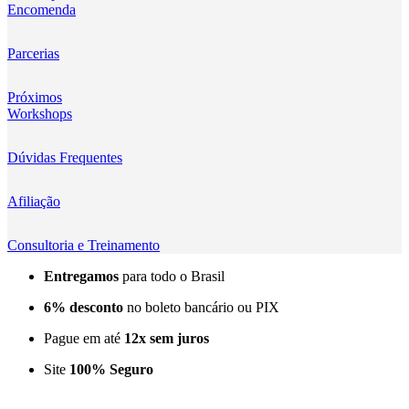
Encomenda
Kingma
KNOWLED
Parcerias
KUPO
Próximos
Workshops
LensGo
Dúvidas Frequentes
Lensmingle
Afiliação
LiRen
Litepanels
Consultoria e Treinamento
Entregamos
para todo o Brasil
LoveFoto
6% desconto
no boleto bancário ou PIX
LowePro
Pague em até
12x sem juros
Lumitecfoto
Site
100% Seguro
LuuccoTech