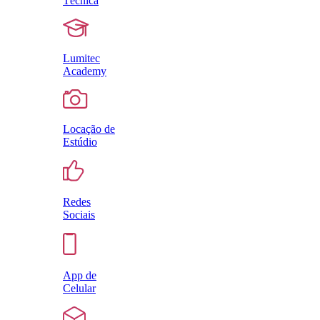
Técnica
Lumitec
Academy
Locação de
Estúdio
Redes
Sociais
App de
Celular