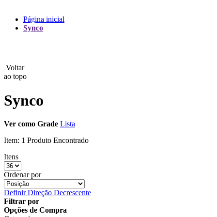
Lux
Página inicial
Synco
MAMEN
Manfrotto
Voltar
MeFoto
ao topo
Mettle
Synco
Nanlite
Ver como
Grade
Lista
NEEWER
Item:
1 Produto Encontrado
NiceFoto
Itens
NingBo Bolun
Ordenar por
Definir Direção Decrescente
Photo Facility
Filtrar por
Opções de Compra