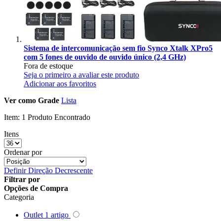
Superior
Sutefoto
Sistema de intercomunicação sem fio Synco Xtalk XPro5
SYD
com 5 fones de ouvido de ouvido único (2,4 GHz)
Fora de estoque
Synco
Seja o primeiro a avaliar este produto
Adicionar aos favoritos
Tiffen
Ver como
Grade
Lista
Item:
1 Produto Encontrado
Tilta
Itens
Tolifo
Ordenar por
Triopo
Definir Direção Decrescente
Tsunami
Filtrar por
Opções de Compra
Categoria
Tulipa
Outlet
1
artigo