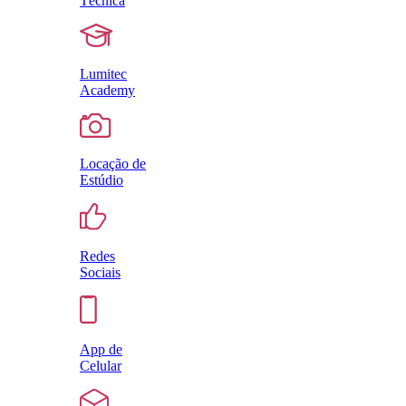
Técnica
Lumitec
Academy
Locação de
Estúdio
Redes
Sociais
App de
Celular