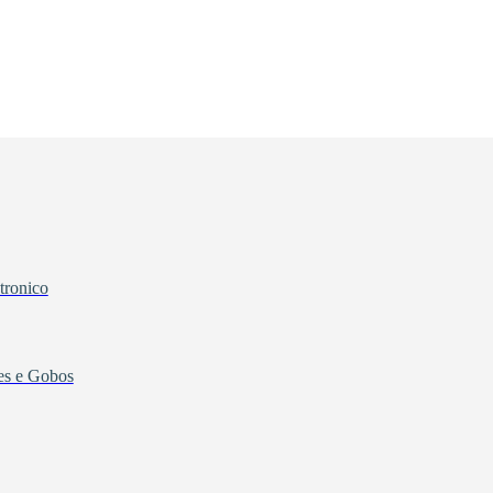
tronico
tes e Gobos