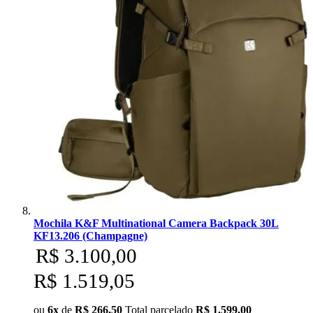
Mochila K&F Multinational Camera Backpack 30L
KF13.206 (Champagne)
R$ 3.100,00
R$ 1.519,05
ou
6x
de
R$ 266,50
Total parcelado
R$ 1.599,00