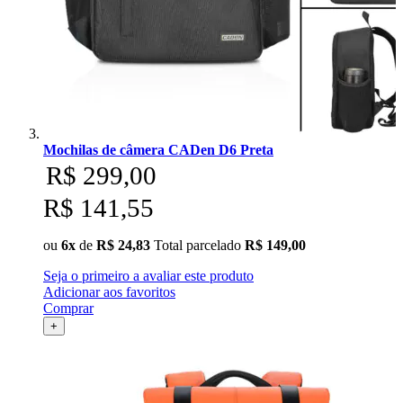
Mochilas de câmera CADen D6 Preta
R$ 299,00
R$ 141,55
ou
6x
de
R$ 24,83
Total parcelado
R$ 149,00
Seja o primeiro a avaliar este produto
Adicionar aos favoritos
Comprar
+