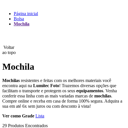
Lux
Página inicial
Bolsa
MAMEN
Mochila
Manfrotto
MeFoto
Voltar
ao topo
Mettle
Mochila
Nanlite
Mochilas
resistentes e feitas com os melhores materiais você
NEEWER
encontra aqui na
Lumitec Foto
! Trazemos diversas opções que
facilitam o transporte e protegem os seus
equipamentos
. Venha
NiceFoto
conferir essa linha com as mais variadas marcas de
mochilas
.
Compre online e receba em casa de forma 100% segura. Adquira a
NingBo Bolun
sua em até 6x sem juros ou com desconto à vista!
Ver como
Grade
Lista
Photo Facility
29 Produtos Encontrados