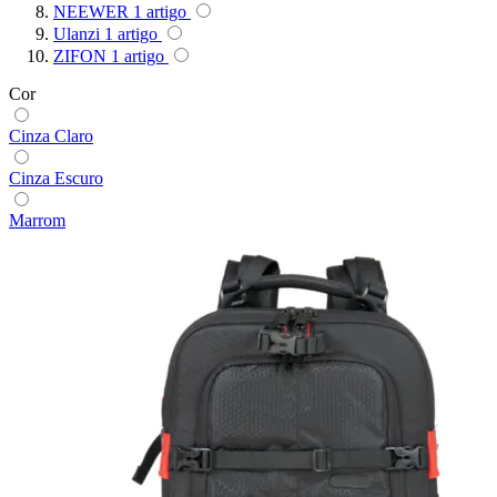
NEEWER
1
artigo
Ulanzi
1
artigo
Superior
ZIFON
1
artigo
Sutefoto
Cor
SYD
Cinza Claro
Synco
Cinza Escuro
Marrom
Tiffen
Tilta
Tolifo
Triopo
Tsunami
Tulipa