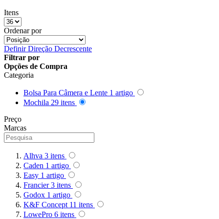
Queenie
Itens
Ordenar por
Quenox
Definir Direção Decrescente
Ripoint
Filtrar por
Opções de Compra
Categoria
Sekonic
Bolsa Para Câmera e Lente
1
artigo
Selens
Mochila
29
itens
Preço
Shimbol
Marcas
Sirui
Alhva
3
itens
Smallrig
Caden
1
artigo
Easy
1
artigo
Sokani
Francier
3
itens
Godox
1
artigo
Somita
K&F Concept
11
itens
LowePro
6
itens
Summer