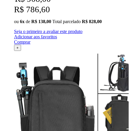
R$ 786,60
ou
6x
de
R$ 138,00
Total parcelado
R$ 828,00
Seja o primeiro a avaliar este produto
Adicionar aos favoritos
Comprar
+