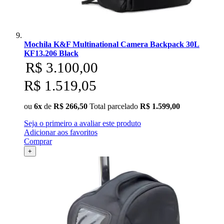
Mochila K&F Multinational Camera Backpack 30L
KF13.206 Black
R$ 3.100,00
R$ 1.519,05
ou
6x
de
R$ 266,50
Total parcelado
R$ 1.599,00
Seja o primeiro a avaliar este produto
Adicionar aos favoritos
Comprar
+