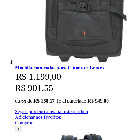
Ulanzi
Utech
Visico
Waywel
ZG Cine
Mochila com rodas para Câmera e Lentes
R$ 1.199,00
Zhiyun
R$ 901,55
ZIFON
ou
6x
de
R$ 158,17
Total parcelado
R$ 949,00
ZSYB
Seja o primeiro a avaliar este produto
Adicionar aos favoritos
Comprar
+