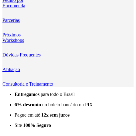
Pedido por
Encomenda
Kingma
KNOWLED
Parcerias
KUPO
Próximos
Workshops
LensGo
Dúvidas Frequentes
Lensmingle
Afiliação
LiRen
Litepanels
Consultoria e Treinamento
Entregamos
para todo o Brasil
LoveFoto
6% desconto
no boleto bancário ou PIX
LowePro
Pague em até
12x sem juros
Lumitecfoto
Site
100% Seguro
LuuccoTech