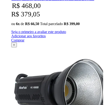
R$ 468,00
R$ 379,05
ou
6x
de
R$ 66,50
Total parcelado
R$ 399,00
Seja o primeiro a avaliar este produto
Adicionar aos favoritos
Comprar
+