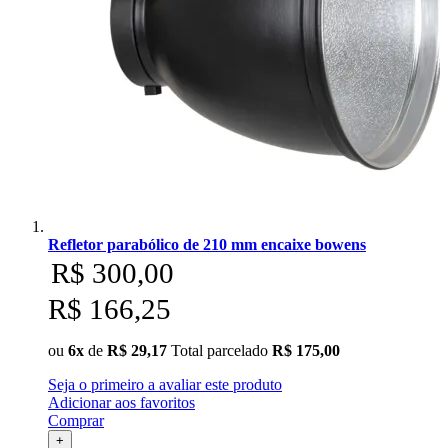
Ulanzi
Utech
Visico
Waywel
ZG Cine
Refletor parabólico de 210 mm encaixe bowens
Zhiyun
R$ 300,00
ZIFON
R$ 166,25
ZSYB
ou
6x
de
R$ 29,17
Total parcelado
R$ 175,00
Seja o primeiro a avaliar este produto
Adicionar aos favoritos
Comprar
+