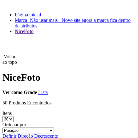
Lux
Página inicial
Marca- Não usar mais - Novo site agora a marca fica dentro
MAMEN
de atributos
NiceFoto
Manfrotto
MeFoto
Voltar
Mettle
ao topo
NiceFoto
Nanlite
NEEWER
Ver como
Grade
Lista
NiceFoto
50 Produtos Encontrados
NingBo Bolun
Itens
Ordenar por
Photo Facility
Definir Direção Decrescente