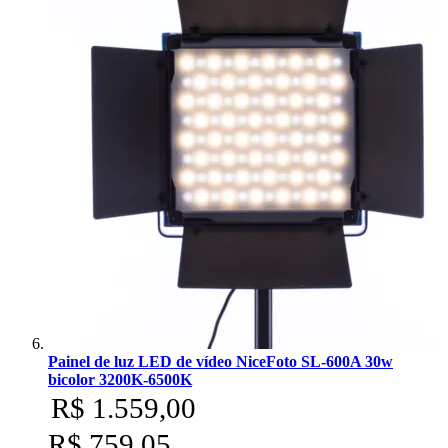
Painel de luz LED de vídeo NiceFoto SL-600A 30w
bicolor 3200K-6500K
R$ 1.559,00
R$ 759,05