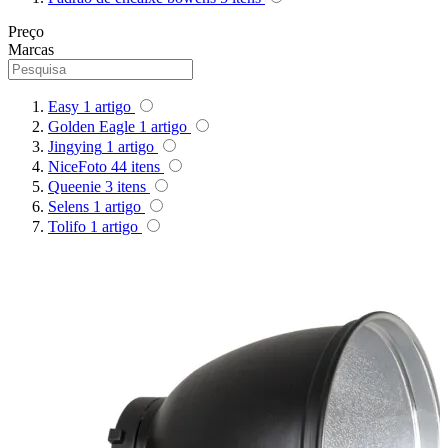
Preço
Superior
Marcas
Sutefoto
Easy
1
artigo
SYD
Golden Eagle
1
artigo
Jingying
1
artigo
Synco
NiceFoto
44
itens
Queenie
3
itens
Selens
1
artigo
Tiffen
Tolifo
1
artigo
Tilta
Tolifo
Triopo
Tsunami
Tulipa