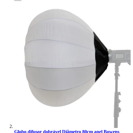
Globo difusor dobrável Diâmetro 80cm anel Bowens