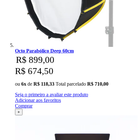
Octo Parabólico Deep 60cm
R$ 899,00
R$ 674,50
ou
6x
de
R$ 118,33
Total parcelado
R$ 710,00
Seja o primeiro a avaliar este produto
Adicionar aos favoritos
Comprar
+