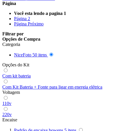
Página
Queenie
Você esta lendo a pagina
1
Quenox
Página
2
Página
Próximo
Ripoint
Filtrar por
Opções de Compra
Categoria
Sekonic
NiceFoto
50
itens
Selens
Opções do Kit
Shimbol
Com kit bateria
Sirui
Com Kit Bateria + Fonte para ligar em energia elétrica
Voltagem
Smallrig
110v
Sokani
220v
Somita
Encaixe
Padrão de encaixe bowens
5
itens
Summer