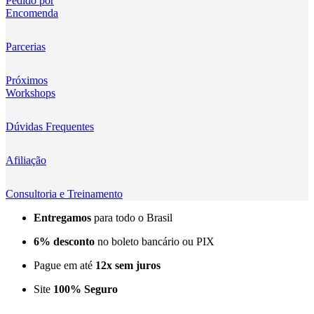
Pedido por
Encomenda
Kingma
KNOWLED
Parcerias
KUPO
Próximos
Workshops
LensGo
Dúvidas Frequentes
Lensmingle
Afiliação
LiRen
Litepanels
Consultoria e Treinamento
Entregamos
para todo o Brasil
LoveFoto
6% desconto
no boleto bancário ou PIX
LowePro
Pague em até
12x sem juros
Lumitecfoto
Site
100% Seguro
LuuccoTech