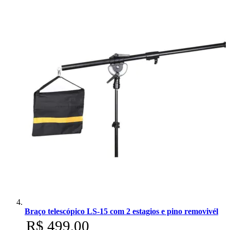
Braço telescópico LS-15 com 2 estagios e pino removivél
R$ 499,00