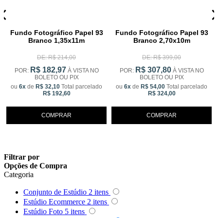
Fundo Fotográfico Papel 93
Fundo Fotográfico Papel 93
Branco 1,35x11m
Branco 2,70x10m
DE: R$ 214,00
DE: R$ 399,00
R$ 182,97
R$ 307,80
POR:
À VISTA NO
POR:
À VISTA NO
BOLETO OU PIX
BOLETO OU PIX
ou
6x
de
R$ 32,10
Total parcelado
ou
6x
de
R$ 54,00
Total parcelado
R$ 192,60
R$ 324,00
COMPRAR
COMPRAR
Filtrar por
Opções de Compra
Categoria
Conjunto de Estúdio
2
itens
Estúdio Ecommerce
2
itens
Estúdio Foto
5
itens