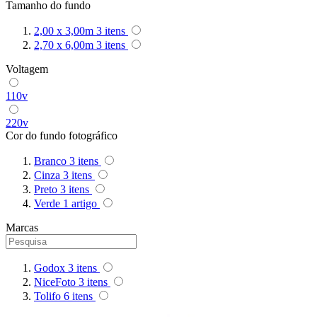
Tamanho do fundo
Superior
2,00 x 3,00m
3
itens
2,70 x 6,00m
3
itens
Sutefoto
Voltagem
SYD
110v
Synco
220v
Cor do fundo fotográfico
Tiffen
Branco
3
itens
Cinza
3
itens
Tilta
Preto
3
itens
Verde
1
artigo
Tolifo
Marcas
Triopo
Tsunami
Godox
3
itens
NiceFoto
3
itens
Tulipa
Tolifo
6
itens