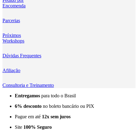
Pedido por
Encomenda
Kingma
KNOWLED
Parcerias
KUPO
Próximos
Workshops
LensGo
Dúvidas Frequentes
Lensmingle
Afiliação
LiRen
Litepanels
Consultoria e Treinamento
Entregamos
para todo o Brasil
LoveFoto
6% desconto
no boleto bancário ou PIX
LowePro
Pague em até
12x sem juros
Lumitecfoto
Site
100% Seguro
LuuccoTech