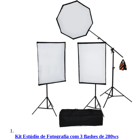
Ulanzi
Utech
Visico
Waywel
ZG Cine
Zhiyun
ZIFON
ZSYB
Kit Estúdio de Fotografia com 3 flashes de 280ws