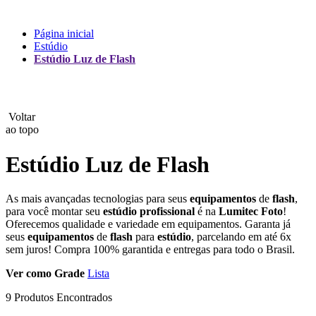
Lux
Página inicial
Estúdio
MAMEN
Estúdio Luz de Flash
Manfrotto
MeFoto
Voltar
ao topo
Mettle
Estúdio Luz de Flash
Nanlite
As mais avançadas tecnologias para seus
equipamentos
de
flash
,
NEEWER
para você montar seu
estúdio
profissional
é na
Lumitec Foto
!
Oferecemos qualidade e variedade em equipamentos. Garanta já
NiceFoto
seus
equipamentos
de
flash
para
estúdio
, parcelando em até 6x
sem juros! Compra 100% garantida e entregas para todo o Brasil.
NingBo Bolun
Ver como
Grade
Lista
Photo Facility
9 Produtos Encontrados