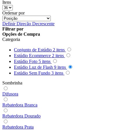
Itens
Queenie
Ordenar por
Quenox
Definir Direção Decrescente
Filtrar por
Ripoint
Opções de Compra
Categoria
Sekonic
Conjunto de Estúdio
2
itens
Estúdio Ecommerce
2
itens
Selens
Estúdio Foto
5
itens
Estúdio Luz de Flash
9
itens
Shimbol
Estúdio Sem Fundo
3
itens
Sombrinha
Sirui
Difusora
Smallrig
Rebatedora Branca
Sokani
Rebatedora Dourado
Somita
Rebatedora Prata
Summer