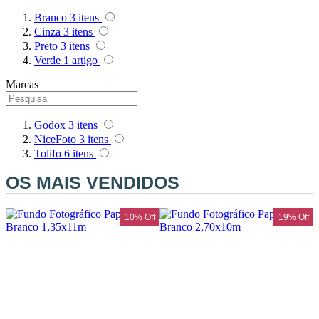
Branco
3
itens
Cinza
3
itens
Preto
3
itens
Verde
1
artigo
Marcas
Godox
3
itens
NiceFoto
3
itens
Tolifo
6
itens
OS MAIS VENDIDOS
f
10% Off
19% Off