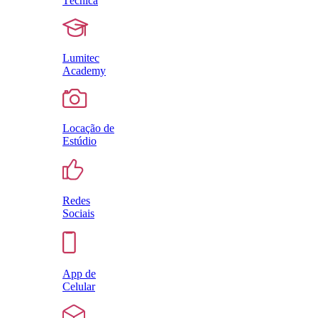
Técnica
Lumitec
Academy
Locação de
Estúdio
Redes
Sociais
App de
Celular