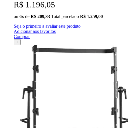
R$ 1.196,05
ou
6x
de
R$ 209,83
Total parcelado
R$ 1.259,00
Seja o primeiro a avaliar este produto
Adicionar aos favoritos
Comprar
+