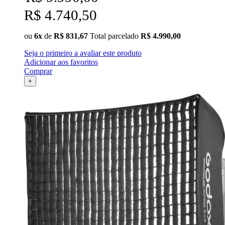
R$ 4.740,50
ou
6x
de
R$ 831,67
Total parcelado
R$ 4.990,00
Seja o primeiro a avaliar este produto
Adicionar aos favoritos
Comprar
+