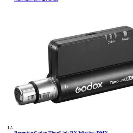
Receptor Godox TimoLink RX Wireless DMX