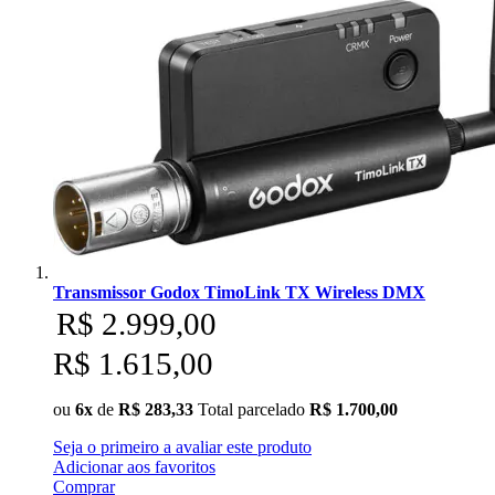
Superior
Sutefoto
SYD
Synco
Tiffen
Tilta
Transmissor Godox TimoLink TX Wireless DMX
Tolifo
R$ 2.999,00
R$ 1.615,00
Triopo
Tsunami
ou
6x
de
R$ 283,33
Total parcelado
R$ 1.700,00
Tulipa
Seja o primeiro a avaliar este produto
Adicionar aos favoritos
Comprar