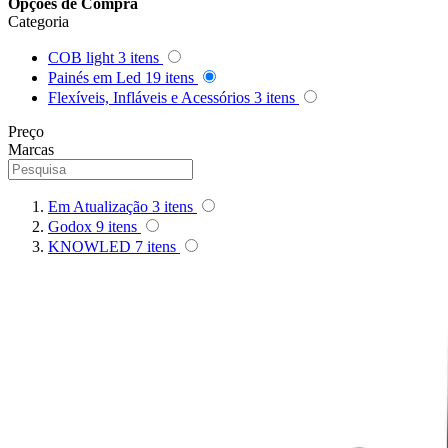
Opções de Compra
Queenie
Categoria
Quenox
COB light
3
itens
Painés em Led
19
itens
Flexíveis, Infláveis e Acessórios
3
itens
Ripoint
Preço
Marcas
Sekonic
Selens
Em Atualização
3
itens
Godox
9
itens
Shimbol
KNOWLED
7
itens
Sirui
Smallrig
Sokani
Somita
Summer