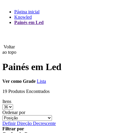
Lux
Página inicial
Knowled
MAMEN
Painés em Led
Manfrotto
MeFoto
Voltar
ao topo
Mettle
Painés em Led
Nanlite
Ver como
Grade
Lista
NEEWER
19 Produtos Encontrados
NiceFoto
Itens
NingBo Bolun
Ordenar por
Photo Facility
Definir Direção Decrescente
Filtrar por