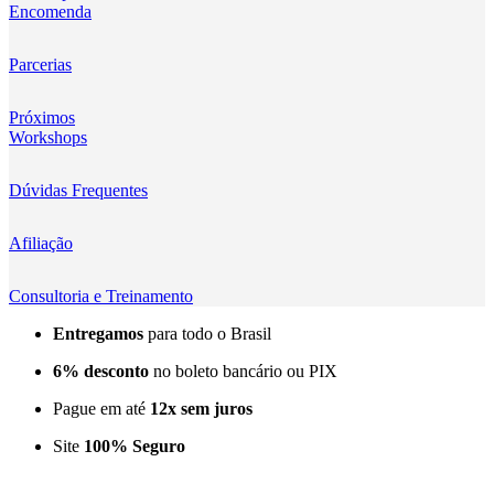
Encomenda
Kingma
KNOWLED
Parcerias
KUPO
Próximos
Workshops
LensGo
Dúvidas Frequentes
Lensmingle
Afiliação
LiRen
Litepanels
Consultoria e Treinamento
Entregamos
para todo o Brasil
LoveFoto
6% desconto
no boleto bancário ou PIX
LowePro
Pague em até
12x sem juros
Lumitecfoto
Site
100% Seguro
LuuccoTech