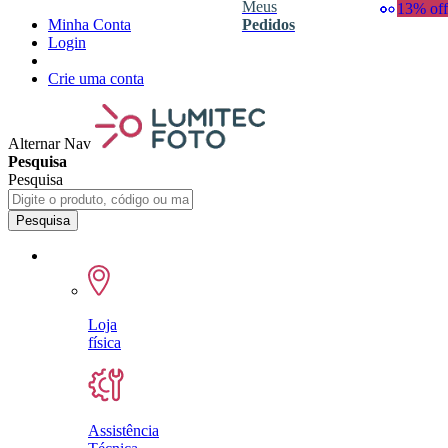
Meus
43% off
35% off
50% off
50% off
24% off
45% off
13% off
6% off
4% off
Minha Conta
Pedidos
Login
Crie uma conta
Alternar Nav
Pesquisa
Pesquisa
Pesquisa
Loja
física
Assistência