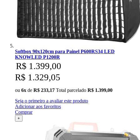
Softbox 90x120cm para Painel P600RS34 LED
KNOWLED P1200R
R$ 1.399,00
R$ 1.329,05
ou
6x
de
R$ 233,17
Total parcelado
R$ 1.399,00
Seja o primeiro a avaliar este produto
Adicionar aos favoritos
Comprar
+