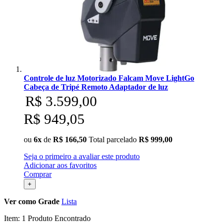
Superior
Sutefoto
SYD
Synco
Controle de luz Motorizado Falcam Move LightGo
Cabeça de Tripé Remoto Adaptador de luz
R$ 3.599,00
Tiffen
R$ 949,05
Tilta
ou
6x
de
R$ 166,50
Total parcelado
R$ 999,00
Tolifo
Seja o primeiro a avaliar este produto
Triopo
Adicionar aos favoritos
Comprar
Tsunami
+
Tulipa
Ver como
Grade
Lista
Item:
1 Produto Encontrado