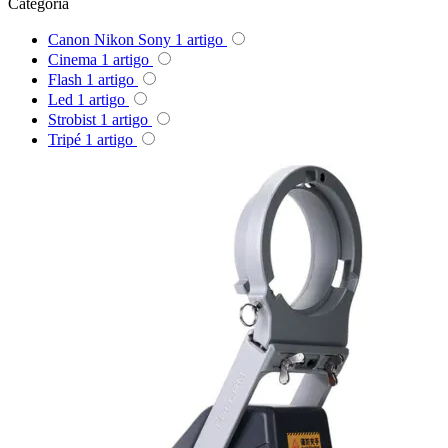
Categoria
Queenie
Canon Nikon Sony
1
artigo
Quenox
Cinema
1
artigo
Flash
1
artigo
Led
1
artigo
Ripoint
Strobist
1
artigo
Tripé
1
artigo
Sekonic
Selens
Shimbol
Sirui
Smallrig
Sokani
Somita
Summer