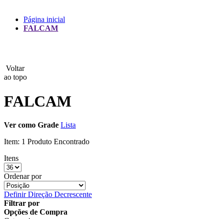
Lux
Página inicial
FALCAM
MAMEN
Manfrotto
Voltar
MeFoto
ao topo
Mettle
FALCAM
Nanlite
Ver como
Grade
Lista
NEEWER
Item:
1 Produto Encontrado
NiceFoto
Itens
NingBo Bolun
Ordenar por
Definir Direção Decrescente
Photo Facility
Filtrar por
Opções de Compra