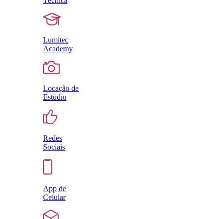
Técnica
Lumitec
Academy
Locação de
Estúdio
Redes
Sociais
App de
Celular