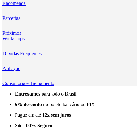
Encomenda
Kingma
KNOWLED
Parcerias
KUPO
Próximos
Workshops
LensGo
Dúvidas Frequentes
Lensmingle
Afiliação
LiRen
Litepanels
Consultoria e Treinamento
Entregamos
para todo o Brasil
LoveFoto
6% desconto
no boleto bancário ou PIX
LowePro
Pague em até
12x sem juros
Lumitecfoto
Site
100% Seguro
LuuccoTech