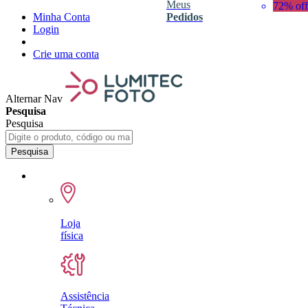
Meus
72% off
Minha Conta
Pedidos
Login
Crie uma conta
Alternar Nav
Pesquisa
Pesquisa
Pesquisa
Loja
física
Assistência