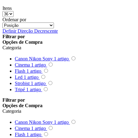
Ulanzi
Itens
Utech
Ordenar por
Visico
Definir Direção Decrescente
Filtrar por
Opções de Compra
Waywel
Categoria
Canon Nikon Sony
1
artigo
ZG Cine
Cinema
1
artigo
Flash
1
artigo
Zhiyun
Led
1
artigo
Strobist
1
artigo
ZIFON
Tripé
1
artigo
ZSYB
Filtrar por
Opções de Compra
Categoria
Canon Nikon Sony
1
artigo
Cinema
1
artigo
Flash
1
artigo