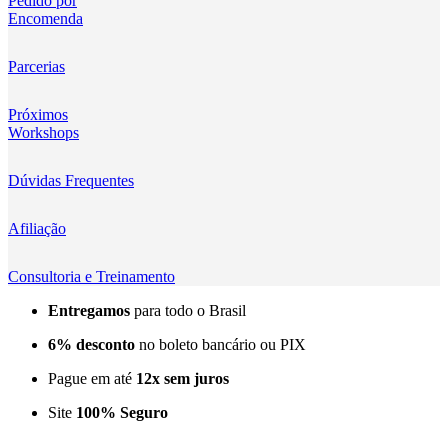
Pedido por
Encomenda
Kingma
KNOWLED
Parcerias
KUPO
Próximos
Workshops
LensGo
Dúvidas Frequentes
Lensmingle
Afiliação
LiRen
Litepanels
Consultoria e Treinamento
Entregamos
para todo o Brasil
LoveFoto
6% desconto
no boleto bancário ou PIX
LowePro
Pague em até
12x sem juros
Lumitecfoto
Site
100% Seguro
LuuccoTech