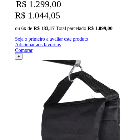
R$ 1.299,00
Ulanzi
R$ 1.044,05
Utech
ou
6x
de
R$ 183,17
Total parcelado
R$ 1.099,00
Visico
Seja o primeiro a avaliar este produto
Adicionar aos favoritos
Waywel
Comprar
+
ZG Cine
Zhiyun
ZIFON
ZSYB