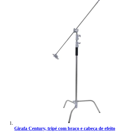
Superior
Sutefoto
SYD
Synco
Tiffen
Tilta
Tolifo
Triopo
Tsunami
Tulipa
Girafa Century, tripé com braço e cabeça de efeito