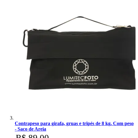
Contrapeso para girafa, gruas e tripés de 8 kg. Com peso
- Saco de Areia
R$ 89,00