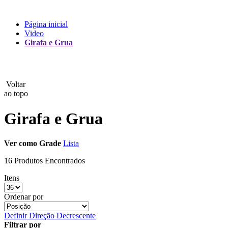
Lux
Página inicial
Video
MAMEN
Girafa e Grua
Manfrotto
MeFoto
Voltar
ao topo
Mettle
Girafa e Grua
Nanlite
Ver como
Grade
Lista
NEEWER
16 Produtos Encontrados
NiceFoto
Itens
NingBo Bolun
Ordenar por
Photo Facility
Definir Direção Decrescente
Filtrar por