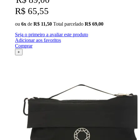
R$ 65,55
ou
6x
de
R$ 11,50
Total parcelado
R$ 69,00
Seja o primeiro a avaliar este produto
Adicionar aos favoritos
Comprar
+