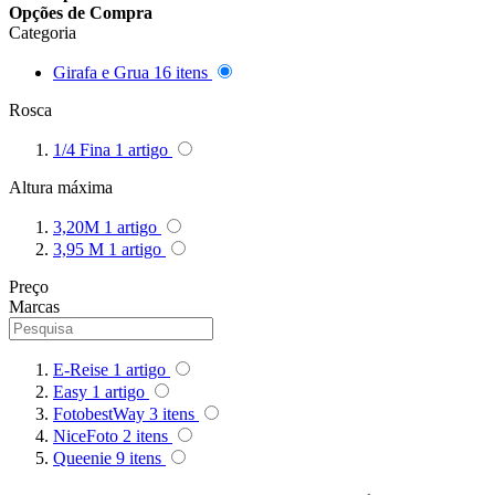
Opções de Compra
Queenie
Categoria
Quenox
Girafa e Grua
16
itens
Rosca
Ripoint
1/4 Fina
1
artigo
Sekonic
Altura máxima
3,20M
1
artigo
Selens
3,95 M
1
artigo
Shimbol
Preço
Marcas
Sirui
Smallrig
E-Reise
1
artigo
Easy
1
artigo
Sokani
FotobestWay
3
itens
NiceFoto
2
itens
Somita
Queenie
9
itens
Summer