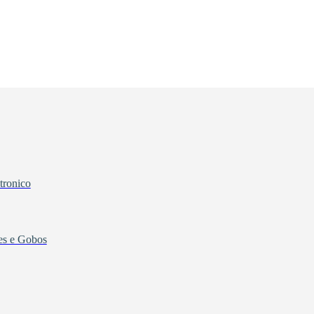
tronico
tes e Gobos