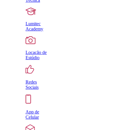
Técnica
Lumitec
Academy
Locação de
Estúdio
Redes
Sociais
App de
Celular