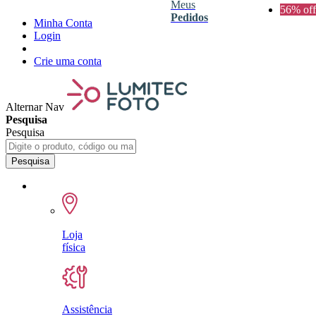
Meus
56% off
Pedidos
Minha Conta
Login
Crie uma conta
Alternar Nav
Pesquisa
Pesquisa
Pesquisa
Loja
física
Assistência