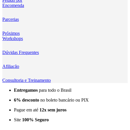
Pedido por
Encomenda
Kingma
KNOWLED
Parcerias
KUPO
Próximos
Workshops
LensGo
Dúvidas Frequentes
Lensmingle
Afiliação
LiRen
Litepanels
Consultoria e Treinamento
Entregamos
para todo o Brasil
LoveFoto
6% desconto
no boleto bancário ou PIX
LowePro
Pague em até
12x sem juros
Lumitecfoto
Site
100% Seguro
LuuccoTech