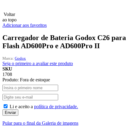
Lux
Voltar
ao topo
MAMEN
Adicionar aos favoritos
Manfrotto
Carregador de Bateria Godox C26 para
Flash AD600Pro e AD600Pro II
MeFoto
Marca:
Godox
Mettle
Seja o primeiro a avaliar este produto
SKU
1708
Nanlite
Produto:
Fora de estoque
NEEWER
NiceFoto
Li e aceito a
política de privacidade.
NingBo Bolun
Enviar
Pular para o final da Galeria de imagens
Photo Facility