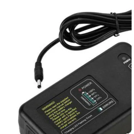
Queenie
Quenox
Ripoint
Sekonic
Selens
Shimbol
Sirui
Smallrig
Sokani
Somita
Summer