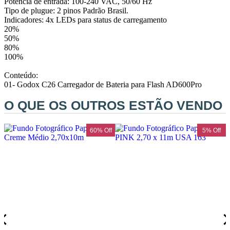
Potência de entrada: 100-240 VAC, 50/60 Hz
Ulanzi
Tipo de plugue: 2 pinos Padrão Brasil.
Indicadores: 4x LEDs para status de carregamento
Utech
20%
50%
80%
Visico
100%
Conteúdo:
Waywel
01- Godox C26 Carregador de Bateria para Flash AD600Pro
O QUE OS OUTROS ESTÃO VENDO
ZG Cine
Zhiyun
f
60% Off
5% Off
ZIFON
ZSYB