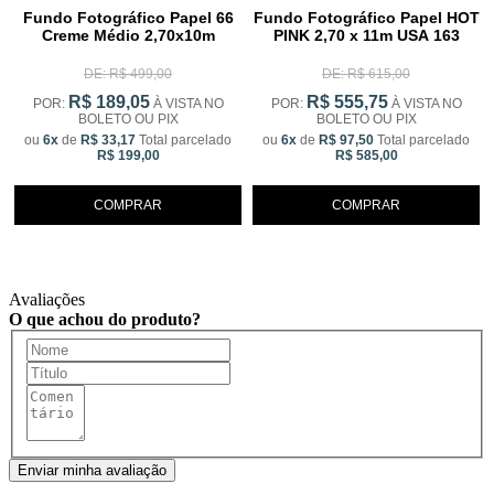
Fundo Fotográfico Papel 66
Fundo Fotográfico Papel HOT
Creme Médio 2,70x10m
PINK 2,70 x 11m USA 163
DE: R$ 499,00
DE: R$ 615,00
R$ 189,05
R$ 555,75
POR:
À VISTA NO
POR:
À VISTA NO
BOLETO OU PIX
BOLETO OU PIX
ou
6x
de
R$ 33,17
Total parcelado
ou
6x
de
R$ 97,50
Total parcelado
R$ 199,00
R$ 585,00
COMPRAR
COMPRAR
Avaliações
O que achou do produto?
Enviar minha avaliação