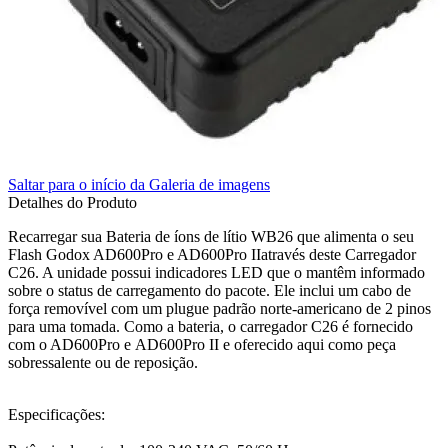
Superior
Sutefoto
SYD
Synco
Saltar para o início da Galeria de imagens
Detalhes do Produto
Tiffen
Recarregar sua Bateria de íons de lítio WB26 que alimenta o seu
Tilta
Flash Godox AD600Pro e AD600Pro IIatravés deste Carregador
C26. A unidade possui indicadores LED que o mantêm informado
sobre o status de carregamento do pacote. Ele inclui um cabo de
Tolifo
força removível com um plugue padrão norte-americano de 2 pinos
para uma tomada. Como a bateria, o carregador C26 é fornecido
Triopo
com o AD600Pro e AD600Pro II e oferecido aqui como peça
sobressalente ou de reposição.
Tsunami
Tulipa
Especificações: