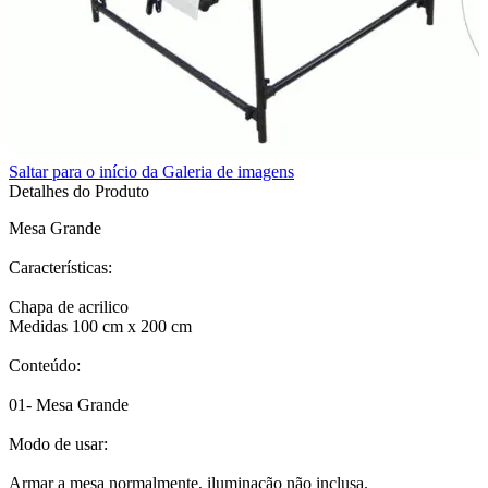
Superior
Sutefoto
SYD
Saltar para o início da Galeria de imagens
Synco
Detalhes do Produto
Mesa Grande
Tiffen
Características:
Tilta
Chapa de acrilico
Tolifo
Medidas 100 cm x 200 cm
Triopo
Conteúdo:
Tsunami
01- Mesa Grande
Modo de usar:
Tulipa
Armar a mesa normalmente, iluminação não inclusa.