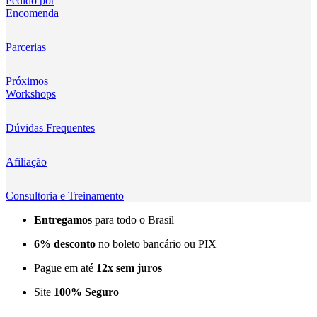
Pedido por
Encomenda
Kingma
KNOWLED
Parcerias
KUPO
Próximos
Workshops
LensGo
Dúvidas Frequentes
Lensmingle
Afiliação
LiRen
Litepanels
Consultoria e Treinamento
Entregamos
para todo o Brasil
LoveFoto
6% desconto
no boleto bancário ou PIX
LowePro
Pague em até
12x sem juros
Lumitecfoto
Site
100% Seguro
LuuccoTech