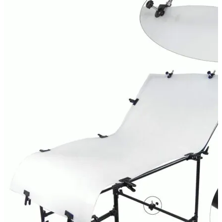
Queenie
Quenox
Ripoint
Sekonic
Selens
Shimbol
Sirui
Smallrig
Sokani
Somita
Summer