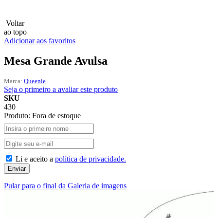
Lux
Voltar
ao topo
MAMEN
Adicionar aos favoritos
Manfrotto
Mesa Grande Avulsa
MeFoto
Marca:
Queenie
Seja o primeiro a avaliar este produto
Mettle
SKU
430
Produto:
Fora de estoque
Nanlite
NEEWER
Li e aceito a
política de privacidade.
NiceFoto
Enviar
NingBo Bolun
Pular para o final da Galeria de imagens
Photo Facility