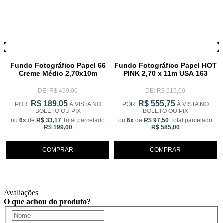
Fundo Fotográfico Papel 66
Fundo Fotográfico Papel HOT
Creme Médio 2,70x10m
PINK 2,70 x 11m USA 163
DE: R$ 499,00
DE: R$ 615,00
R$ 189,05
R$ 555,75
POR:
À VISTA NO
POR:
À VISTA NO
BOLETO OU PIX
BOLETO OU PIX
ou
6x
de
R$ 33,17
Total parcelado
ou
6x
de
R$ 97,50
Total parcelado
R$ 199,00
R$ 585,00
COMPRAR
COMPRAR
Avaliações
O que achou do produto?