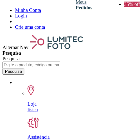
Meus
35% off
Pedidos
Minha Conta
Login
Crie uma conta
Alternar Nav
Pesquisa
Pesquisa
Pesquisa
Loja
física
Assistência