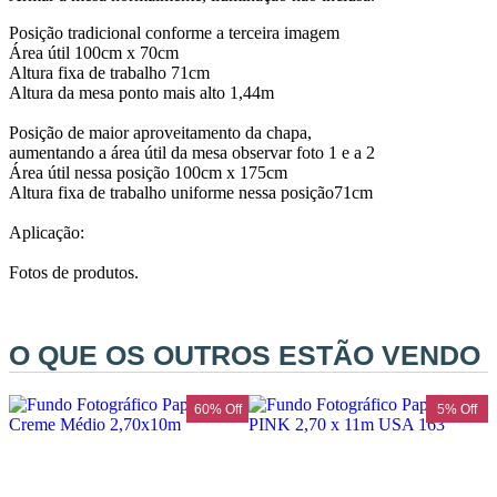
Ulanzi
Posição tradicional conforme a terceira imagem
Área útil 100cm x 70cm
Utech
Altura fixa de trabalho 71cm
Altura da mesa ponto mais alto 1,44m
Visico
Posição de maior aproveitamento da chapa,
aumentando a área útil da mesa observar foto 1 e a 2
Área útil nessa posição 100cm x 175cm
Waywel
Altura fixa de trabalho uniforme nessa posição71cm
Aplicação:
ZG Cine
Fotos de produtos.
Zhiyun
ZIFON
O QUE OS OUTROS ESTÃO VENDO
ZSYB
f
60% Off
5% Off