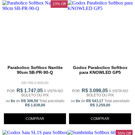
23% Off
Parabolico Softbox Nanlite
Godox Parabolico Softbox
90cm SB-PR-90-Q
para KNOWLED GP5
DE: R$ 2.389,00
R$ 1.747,05
R$ 3.096,05
POR:
À VISTA NO
POR:
À VISTA NO
BOLETO OU PIX
BOLETO OU PIX
ou
6x
de
R$ 306,50
Total parcelado
ou
6x
de
R$ 543,17
Total parcelado
R$ 1.839,00
R$ 3.259,00
COMPRAR
COMPRAR
55% Off