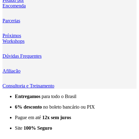
Pedido por
Encomenda
Kingma
KNOWLED
Parcerias
KUPO
Próximos
Workshops
LensGo
Dúvidas Frequentes
Lensmingle
Afiliação
LiRen
Litepanels
Consultoria e Treinamento
Entregamos
para todo o Brasil
LoveFoto
6% desconto
no boleto bancário ou PIX
LowePro
Pague em até
12x sem juros
Lumitecfoto
Site
100% Seguro
LuuccoTech