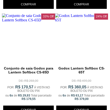
COMPRAR
COMPRAR
33% Off
24% Off
Conjunto de saia Godox para
Godox Lantern Softbox CS-
Lantern Softbox CS-65D
65T
DE: R$ 268,00
DE: R$ 499,00
R$ 170,57
R$ 360,05
POR:
À VISTA NO
POR:
À VISTA NO
BOLETO OU PIX
BOLETO OU PIX
ou
6x
de
R$ 29,93
Total parcelado
ou
6x
de
R$ 63,17
Total parcelado
R$ 179,55
R$ 379,00
COMPRAR
COMPRAR