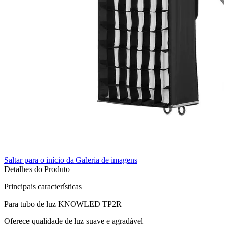
Superior
Sutefoto
SYD
Synco
Tiffen
Tilta
Tolifo
Saltar para o início da Galeria de imagens
Triopo
Detalhes do Produto
Principais características
Tsunami
Para tubo de luz KNOWLED TP2R
Tulipa
Oferece qualidade de luz suave e agradável