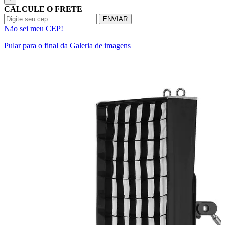
CALCULE O FRETE
Queenie
ENVIAR
Não sei meu CEP!
Quenox
Pular para o final da Galeria de imagens
Ripoint
Sekonic
Selens
Shimbol
Sirui
Smallrig
Sokani
Somita
Summer