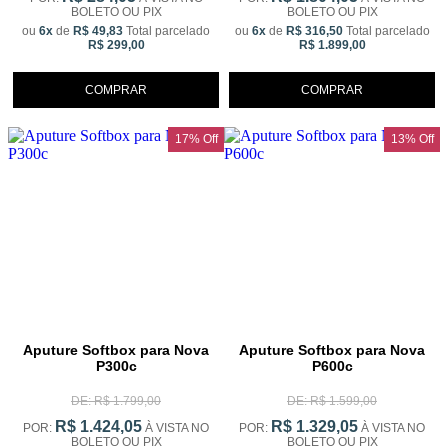
BOLETO OU PIX
BOLETO OU PIX
ou
6x
de
R$ 49,83
Total parcelado
ou
6x
de
R$ 316,50
Total parcelado
R$ 299,00
R$ 1.899,00
COMPRAR
COMPRAR
17% Off
13% Off
Aputure Softbox para Nova
Aputure Softbox para Nova
P300c
P600c
DE: R$ 1.799,00
DE: R$ 1.599,00
R$ 1.424,05
R$ 1.329,05
POR:
À VISTA NO
POR:
À VISTA NO
BOLETO OU PIX
BOLETO OU PIX