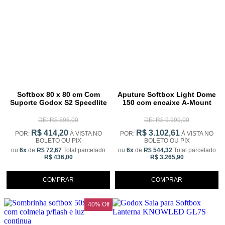
Softbox 80 x 80 cm Com
Aputure Softbox Light Dome
Suporte Godox S2 Speedlite
150 com encaixe A-Mount
DE: R$ 596,00
DE: R$ 9.999,00
R$ 414,20
R$ 3.102,61
POR:
À VISTA NO
POR:
À VISTA NO
BOLETO OU PIX
BOLETO OU PIX
ou
6x
de
R$ 72,67
Total parcelado
ou
6x
de
R$ 544,32
Total parcelado
R$ 436,00
R$ 3.265,90
COMPRAR
COMPRAR
40% Off