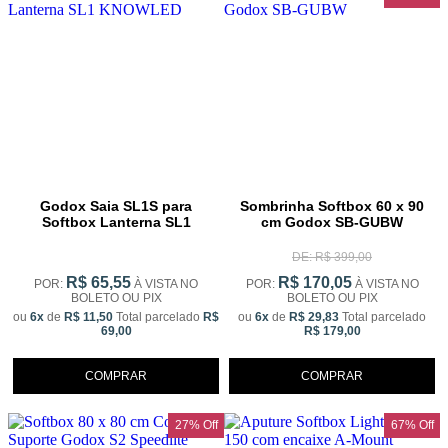
Godox Saia SL1S para
Sombrinha Softbox 60 x 90
Softbox Lanterna SL1
cm Godox SB-GUBW
KNOWLED
DE: R$ 399,00
R$ 65,55
R$ 170,05
POR:
À VISTA NO
POR:
À VISTA NO
BOLETO OU PIX
BOLETO OU PIX
ou
6x
de
R$ 11,50
Total parcelado
R$
ou
6x
de
R$ 29,83
Total parcelado
69,00
R$ 179,00
COMPRAR
COMPRAR
27% Off
67% Off