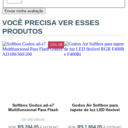
Enviar minha avaliação
VOCÊ PRECISA VER ESSES
PRODUTOS
23% Off
Softbox Godox ad-s7
Godox Air Softbox para
Multifuncional Para Flash
tapete de luz LED flexível
Godox AD180/360/200
RGB F400R e F400Bi
DE: R$ 388,00
R$ 284,05
R$ 1.804,05
POR:
À VISTA NO
POR:
À VISTA NO