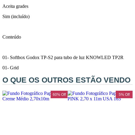
Aceita grades
Sim (incluído)
Conteúdo
01- Softbox Godox TP-S2 para tubo de luz KNOWLED TP2R
01- Grid
O QUE OS OUTROS ESTÃO VENDO
f
60% Off
5% Off