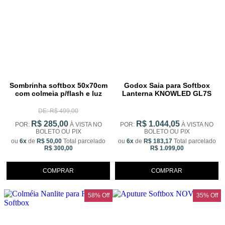
Sombrinha softbox 50x70cm
Godox Saia para Softbox
com colmeia p/flash e luz
Lanterna KNOWLED GL7S
continua
DE: R$ 499,00
R$ 285,00
R$ 1.044,05
POR:
À VISTA NO
POR:
À VISTA NO
BOLETO OU PIX
BOLETO OU PIX
ou
6x
de
R$ 50,00
Total parcelado
ou
6x
de
R$ 183,17
Total parcelado
R$ 300,00
R$ 1.099,00
COMPRAR
COMPRAR
58% Off
35% Off