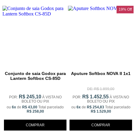
19% Off
Conjunto de saia Godox para
Aputure Softbox NOVA II 1x1
Lantern Softbox CS-85D
DE: R$ 1.899,00
R$ 245,10
R$ 1.452,55
POR:
À VISTA NO
POR:
À VISTA NO
BOLETO OU PIX
BOLETO OU PIX
ou
6x
de
R$ 43,00
Total parcelado
ou
6x
de
R$ 254,83
Total parcelado
R$ 258,00
R$ 1.529,00
COMPRAR
COMPRAR