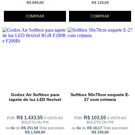
R$ 899,00
R$ 129,00
COMPRAR
COMPRAR
Godox Air Softbox para
Softbox 50x70cm soquete E-
tapete de luz LED flexível
27 com colmeia
RGB F200R e F200Bi
R$ 1.433,55
R$ 103,55
POR:
À VISTA NO
POR:
À VISTA NO
BOLETO OU PIX
BOLETO OU PIX
ou
6x
de
R$ 251,50
Total parcelado
ou
6x
de
R$ 18,17
Total parcelado
R$ 1.509,00
R$ 109,00