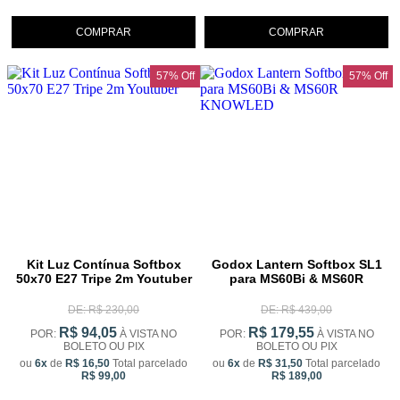
COMPRAR
COMPRAR
57% Off
57% Off
Kit Luz Contínua Softbox
Godox Lantern Softbox SL1
50x70 E27 Tripe 2m Youtuber
para MS60Bi & MS60R
KNOWLED
DE: R$ 230,00
DE: R$ 439,00
R$ 94,05
R$ 179,55
POR:
À VISTA NO
POR:
À VISTA NO
BOLETO OU PIX
BOLETO OU PIX
ou
6x
de
R$ 16,50
Total parcelado
ou
6x
de
R$ 31,50
Total parcelado
R$ 99,00
R$ 189,00