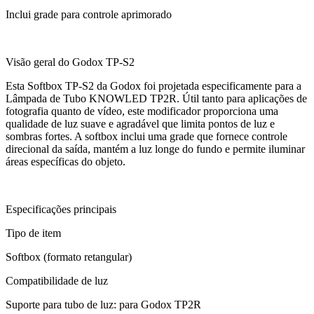
Ulanzi
Inclui grade para controle aprimorado
Utech
Visão geral do Godox TP-S2
Visico
Esta Softbox TP-S2 da Godox foi projetada especificamente para a
Lâmpada de Tubo KNOWLED TP2R. Útil tanto para aplicações de
fotografia quanto de vídeo, este modificador proporciona uma
Waywel
qualidade de luz suave e agradável que limita pontos de luz e
sombras fortes. A softbox inclui uma grade que fornece controle
ZG Cine
direcional da saída, mantém a luz longe do fundo e permite iluminar
áreas específicas do objeto.
Zhiyun
ZIFON
Especificações principais
ZSYB
Tipo de item
Softbox (formato retangular)
Compatibilidade de luz
Suporte para tubo de luz: para Godox TP2R