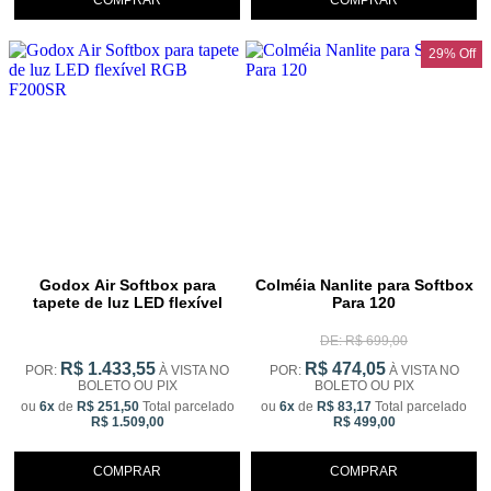
29% Off
Godox Air Softbox para
Colméia Nanlite para Softbox
tapete de luz LED flexível
Para 120
RGB F200SR
DE: R$ 699,00
R$ 1.433,55
R$ 474,05
POR:
À VISTA NO
POR:
À VISTA NO
BOLETO OU PIX
BOLETO OU PIX
ou
6x
de
R$ 251,50
Total parcelado
ou
6x
de
R$ 83,17
Total parcelado
R$ 1.509,00
R$ 499,00
COMPRAR
COMPRAR