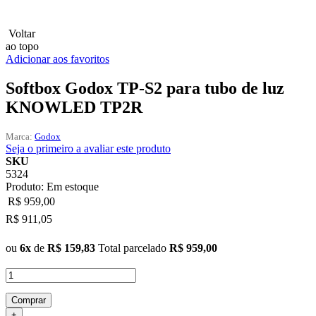
Lux
Voltar
ao topo
MAMEN
Adicionar aos favoritos
Manfrotto
Softbox Godox TP-S2 para tubo de luz
KNOWLED TP2R
MeFoto
Marca:
Godox
Mettle
Seja o primeiro a avaliar este produto
SKU
5324
Nanlite
Produto:
Em estoque
R$ 959,00
NEEWER
R$ 911,05
NiceFoto
ou
6x
de
R$ 159,83
Total parcelado
R$ 959,00
NingBo Bolun
Photo Facility
Comprar
+