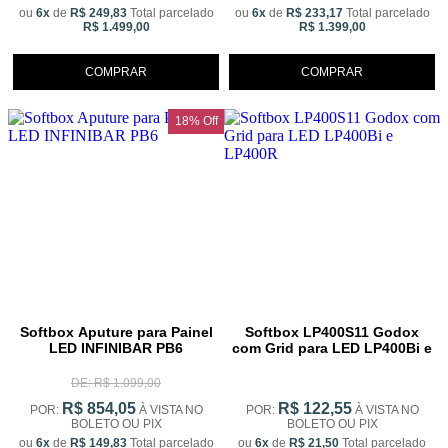
ou
6x
de
R$ 249,83
Total parcelado
ou
6x
de
R$ 233,17
Total parcelado
R$ 1.499,00
R$ 1.399,00
COMPRAR
COMPRAR
18% Off
Softbox Aputure para Painel
Softbox LP400S11 Godox
LED INFINIBAR PB6
com Grid para LED LP400Bi e
LP400R
DE: R$ 1.099,00
R$ 854,05
R$ 122,55
POR:
À VISTA NO
POR:
À VISTA NO
BOLETO OU PIX
BOLETO OU PIX
ou
6x
de
R$ 149,83
Total parcelado
ou
6x
de
R$ 21,50
Total parcelado